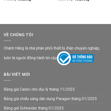
gốc
hiện
gốc
hiện
là:
tại
là:
tại
94,820₫.
là:
323,730₫.
là:
55,200₫.
188,500₫.
VỀ CHÚNG TÔI
Chánh Hãng là nhà phân phối thiết bị điện chuyên nghiệp,
luôn là người đồng hành tin cậy
BÀI VIẾT MỚI
Bảng giá Cadivi cho đại lý tháng 11/2025
Bảng giá chiếu sáng dân dụng Paragon tháng 01/2025
Bảng giá Schneider tháng 01/2025