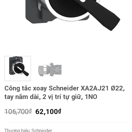
Công tắc xoay Schneider XA2AJ21 Ø22,
tay nắm dài, 2 vị trí tự giữ, 1NO
Giá
Giá
106,700
₫
62,100
₫
gốc
hiện
là:
tại
Thương hiệu: Schneider