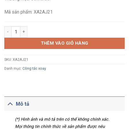
106,700₫.
là:
62,100₫.
Mã sản phẩm: XA2AJ21
Công tắc xoay Schneider XA2AJ21 Ø22, tay nắm dài, 2 vị trí tự 
THÊM VÀO GIỎ HÀNG
SKU:
XA2AJ21
Danh mục:
Công tắc xoay
Mô tả
(*) Hình ảnh và mô tả trên có thể không chính xác.
Mọi thông tin chính thức về sản phẩm được nêu