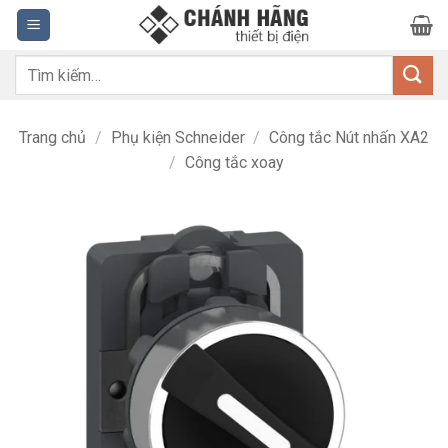
Bỏ
qua
nội
Tìm
dung
kiếm:
Trang chủ
/
Phụ kiện Schneider
/
Công tắc Nút nhấn XA2
/
Công tắc xoay