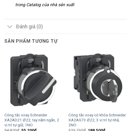
trong Catalog của nhà sản xuất
Đánh giá (0)
SẢN PHẨM TƯƠNG TỰ
Công tắc xoay Schneider
Công tắc xoay có khóa Schneider
XA2AD21 Ø22, tay nắm ngắn, 2
XA2AG73 Ø22, 3 vị trí tự nhả,
vị trí tự giữ, 1NO
2NO
Giá
Giá
Giá
Giá
94,820
₫
55,200
₫
323,730
₫
188,500
₫