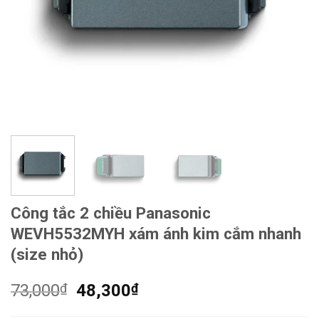
Công tắc 2 chiều Panasonic
WEVH5532MYH xám ánh kim cắm nhanh
(size nhỏ)
Giá
Giá
73,000
₫
48,300
₫
gốc
hiện