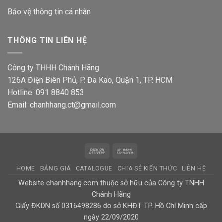
Bảo vệ thông tin
cá nhân
THÔNG TIN LIÊN HỆ
Công ty THHH Chánh Hãng
126A Điện Biên Phủ, P. Đa Kao, Quận 1, TP. HCM
Hotline: 091 8840 853
Email: chanhhang.ct@gmail.com
Cash
Bank
On
Transfer
HOME
BẢNG GIÁ
CATALOGUE
CHIA SẺ KIẾN THỨC
LIÊN HỆ
Delivery
Website chanhhang.com thuộc sở hữu của Công ty TNHH
Chánh Hãng
Giấy ĐKDN số 0316498286 do sở KHĐT TP. Hồ Chí Minh cấp
ngày 22/09/2020