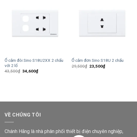
Ổ cắm đôi Sino S18U2XX 2 chấu
Ổ cắm đơn Sino S18U 2 chấu
với 2 lổ
Giá
Giá
29,500
₫
23,500
₫
gốc
hiện
Giá
Giá
43,500
₫
34,600
₫
là:
tại
gốc
hiện
29,500₫.
là:
là:
tại
23,500₫.
43,500₫.
là:
34,600₫.
VỀ CHÚNG TÔI
Chánh Hãng là nhà phân phối thiết bị điện chuyên nghiệp,