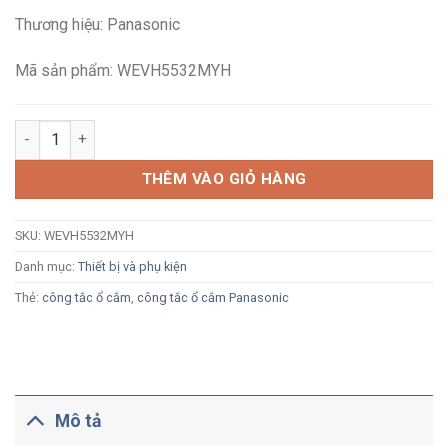
là:
tại
Thương hiệu: Panasonic
73,000₫.
là:
48,300₫.
Mã sản phẩm: WEVH5532MYH
Công tắc 2 chiều Panasonic WEVH5532MYH xám ánh kim cắm nh
THÊM VÀO GIỎ HÀNG
SKU:
WEVH5532MYH
Danh mục:
Thiết bị và phụ kiện
Thẻ:
công tắc ổ cắm
,
công tắc ổ cắm Panasonic
Mô tả