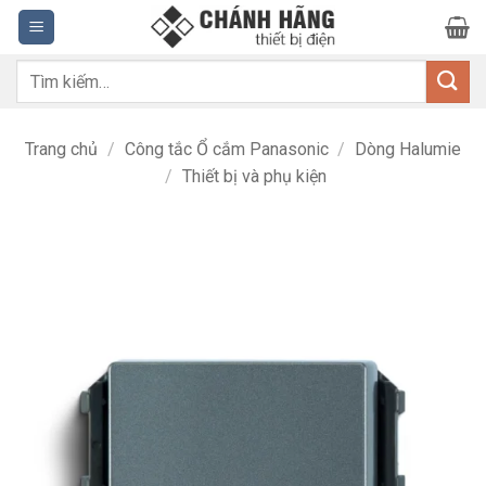
Bỏ
qua
nội
Tìm
dung
kiếm:
Trang chủ
/
Công tắc Ổ cắm Panasonic
/
Dòng Halumie
/
Thiết bị và phụ kiện