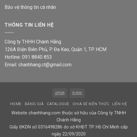
Bảo vệ thông tin
cá nhân
THÔNG TIN LIÊN HỆ
Công ty THHH Chánh Hãng
126A Điện Biên Phủ, P. Đa Kao, Quận 1, TP. HCM
Hotline: 091 8840 853
Email: chanhhang.ct@gmail.com
Cash
Bank
On
Transfer
HOME
BẢNG GIÁ
CATALOGUE
CHIA SẺ KIẾN THỨC
LIÊN HỆ
Delivery
Website chanhhang.com thuộc sở hữu của Công ty TNHH
Chánh Hãng
Giấy ĐKDN số 0316498286 do sở KHĐT TP. Hồ Chí Minh cấp
ngày 22/09/2020