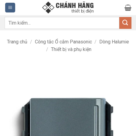
Bỏ
qua
nội
Tìm
dung
kiếm:
Trang chủ
/
Công tắc Ổ cắm Panasonic
/
Dòng Halumie
/
Thiết bị và phụ kiện