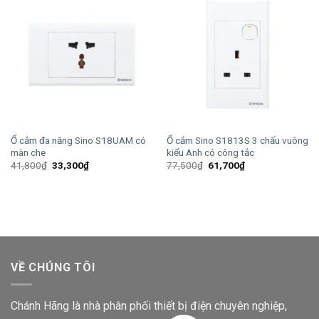
Ổ cắm đa năng Sino S18UAM có
Ổ cắm Sino S1813S 3 chấu vuông
màn che
kiểu Anh có công tắc
Giá
Giá
Giá
Giá
41,800
₫
33,300
₫
77,500
₫
61,700
₫
gốc
hiện
gốc
hiện
là:
tại
là:
tại
41,800₫.
là:
77,500₫.
là:
33,300₫.
61,700₫.
VỀ CHÚNG TÔI
Chánh Hãng là nhà phân phối thiết bị điện chuyên nghiệp,