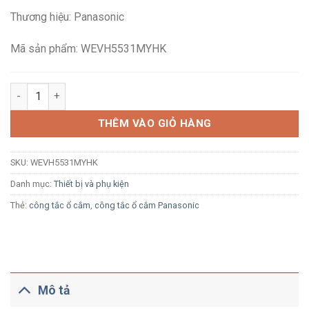
là:
tại
Thương hiệu: Panasonic
40,600₫.
là:
26,900₫.
Mã sản phẩm: WEVH5531MYHK
Công tắc 1 chiều Panasonic WEVH5531MYHK xám ánh kim cắm 
THÊM VÀO GIỎ HÀNG
SKU:
WEVH5531MYHK
Danh mục:
Thiết bị và phụ kiện
Thẻ:
công tắc ổ cắm
,
công tắc ổ cắm Panasonic
Mô tả