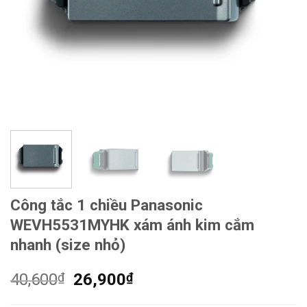
Công tắc 1 chiều Panasonic
WEVH5531MYHK xám ánh kim cắm
nhanh (size nhỏ)
Giá
Giá
40,600
₫
26,900
₫
gốc
hiện