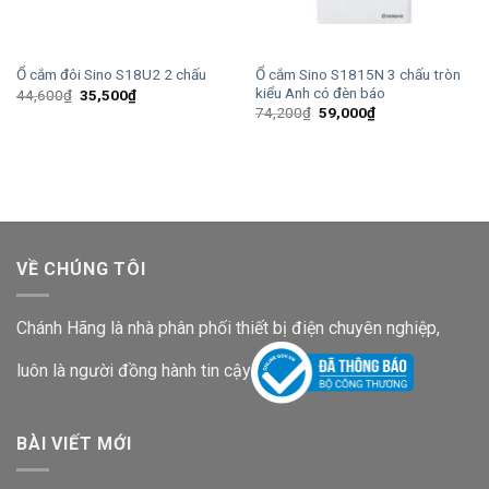
Ổ cắm Sino S1815N 3 chấu tròn
Ổ cắm đôi Sino S18U2 2 chấu
kiểu Anh có đèn báo
Giá
Giá
44,600
₫
35,500
₫
gốc
hiện
Giá
Giá
74,200
₫
59,000
₫
là:
tại
gốc
hiện
44,600₫.
là:
là:
tại
35,500₫.
74,200₫.
là:
59,000₫.
VỀ CHÚNG TÔI
Chánh Hãng là nhà phân phối thiết bị điện chuyên nghiệp,
luôn là người đồng hành tin cậy
BÀI VIẾT MỚI