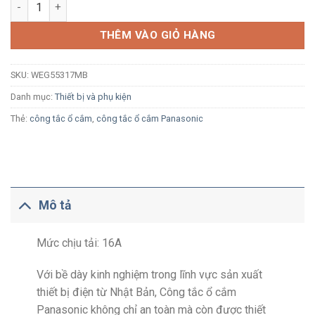
Công tắc 1 chiều Panasonic WEG55317MB đen ánh kim số lượ
THÊM VÀO GIỎ HÀNG
SKU:
WEG55317MB
Danh mục:
Thiết bị và phụ kiện
Thẻ:
công tắc ổ cắm
,
công tắc ổ cắm Panasonic
Mô tả
Mức chịu tải: 16A
Với bề dày kinh nghiệm trong lĩnh vực sản xuất
thiết bị điện từ Nhật Bản, Công tắc ổ cắm
Panasonic không chỉ an toàn mà còn được thiết