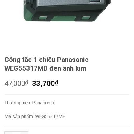
Công tắc 1 chiều Panasonic
WEG55317MB đen ánh kim
Giá
Giá
47,000
₫
33,700
₫
gốc
hiện
là:
tại
Thương hiệu: Panasonic
47,000₫.
là:
33,700₫.
Mã sản phẩm: WEG55317MB