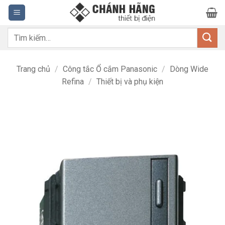
Bỏ
qua
nội
Tìm
dung
kiếm:
Trang chủ
/
Công tắc Ổ cắm Panasonic
/
Dòng Wide
Refina
/
Thiết bị và phụ kiện