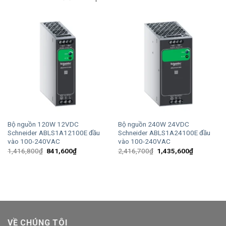
Bộ nguồn 120W 12VDC
Bộ nguồn 240W 24VDC
Schneider ABLS1A12100E đầu
Schneider ABLS1A24100E đầu
vào 100-240VAC
vào 100-240VAC
Giá
Giá
Giá
Giá
1,416,800
₫
841,600
₫
2,416,700
₫
1,435,600
₫
gốc
hiện
gốc
hiện
là:
tại
là:
tại
1,416,800₫.
là:
2,416,700₫.
là:
841,600₫.
1,435,600
VỀ CHÚNG TÔI