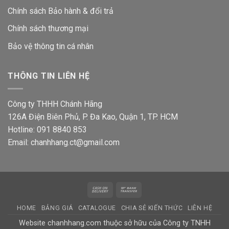
Chính sách Bảo hành & đổi trả
Chính sách thương mại
Bảo vệ thông tin
cá nhân
THÔNG TIN LIÊN HỆ
Công ty THHH Chánh Hãng
126A Điện Biên Phủ, P. Đa Kao, Quận 1, TP. HCM
Hotline: 091 8840 853
Email: chanhhang.ct@gmail.com
Cash
Bank
On
Transfer
HOME
BẢNG GIÁ
CATALOGUE
CHIA SẺ KIẾN THỨC
LIÊN HỆ
Delivery
Website chanhhang.com thuộc sở hữu của Công ty TNHH