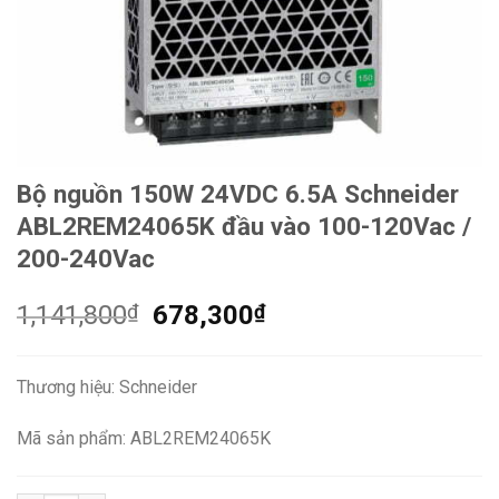
Bộ nguồn 150W 24VDC 6.5A Schneider
ABL2REM24065K đầu vào 100-120Vac /
200-240Vac
Giá
Giá
1,141,800
₫
678,300
₫
gốc
hiện
là:
tại
Thương hiệu: Schneider
1,141,800₫.
là:
678,300₫.
Mã sản phẩm: ABL2REM24065K