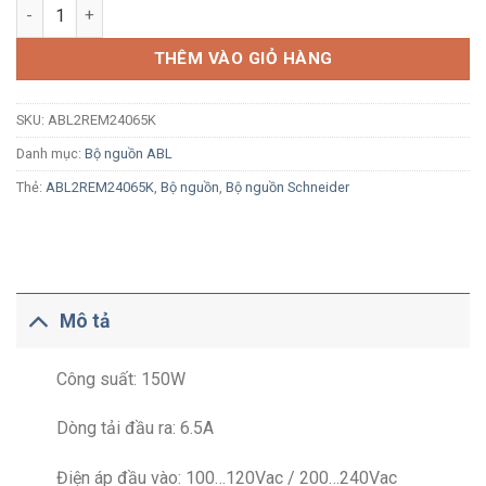
Bộ nguồn 150W 24VDC 6.5A Schneider ABL2REM24065K đầu vào
THÊM VÀO GIỎ HÀNG
SKU:
ABL2REM24065K
Danh mục:
Bộ nguồn ABL
Thẻ:
ABL2REM24065K
,
Bộ nguồn
,
Bộ nguồn Schneider
Mô tả
Công suất: 150W
Dòng tải đầu ra: 6.5A
Điện áp đầu vào: 100…120Vac / 200…240Vac