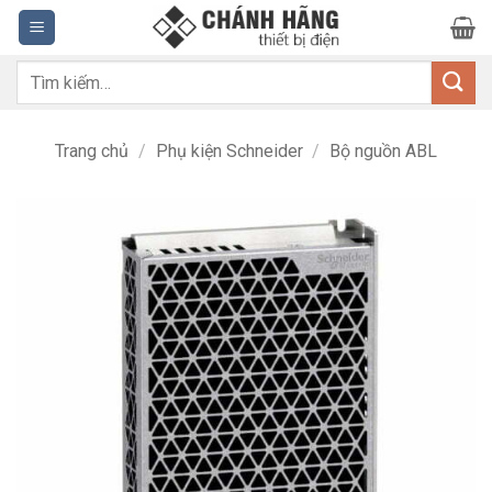
Bỏ
qua
nội
Tìm
dung
kiếm:
Trang chủ
/
Phụ kiện Schneider
/
Bộ nguồn ABL