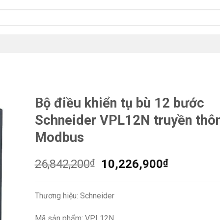
Bộ điều khiển tụ bù 12 bước
Schneider VPL12N truyền thô
Modbus
Giá
Giá
26,842,200
₫
10,226,900
₫
gốc
hiện
là:
tại
Thương hiệu: Schneider
26,842,200₫.
là:
10,226,9
Mã sản phẩm: VPL12N