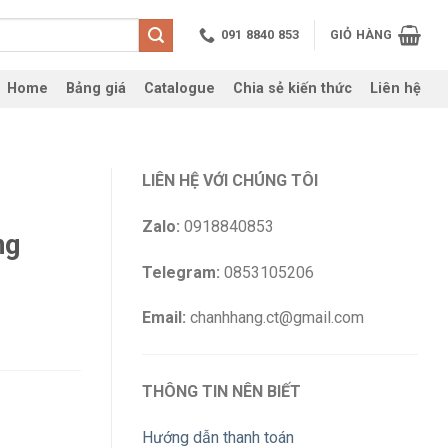
091 8840 853
GIỎ HÀNG
Home
Bảng giá
Catalogue
Chia sẻ kiến thức
Liên hệ
LIÊN HỆ VỚI CHÚNG TÔI
Zalo:
0918840853
ng
Telegram:
0853105206
Email:
chanhhang.ct@gmail.com
THÔNG TIN NÊN BIẾT
00₫.
Hướng dẫn thanh toán