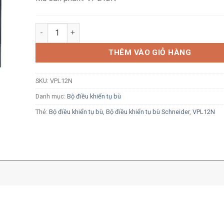
Bộ điều khiển tụ bù 12 bước Schneider VPL12N truyền
THÊM VÀO GIỎ HÀNG
SKU:
VPL12N
Danh mục:
Bộ điều khiển tụ bù
Thẻ:
Bộ điều khiển tụ bù
,
Bộ điều khiển tụ bù Schneider
,
VPL12N