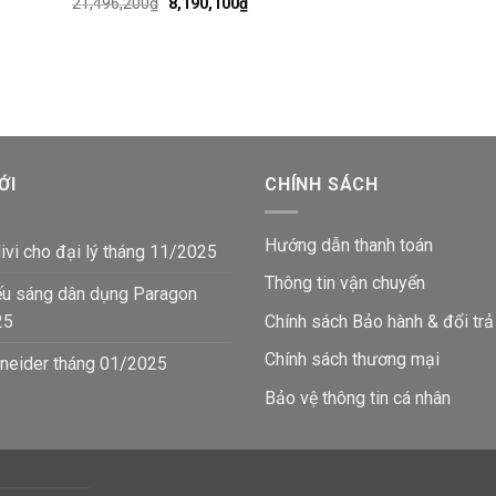
á
Giá
Giá
21,496,200
₫
8,190,100
₫
ện
gốc
hiện
là:
tại
21,496,200₫.
là:
926,500₫.
8,190,100₫.
ỚI
CHÍNH SÁCH
Hướng dẫn thanh toán
ivi cho đại lý tháng 11/2025
Thông tin vận chuyển
ếu sáng dân dụng Paragon
25
Chính sách Bảo hành & đổi trả
Chính sách thương mại
neider tháng 01/2025
Bảo vệ thông tin
cá nhân