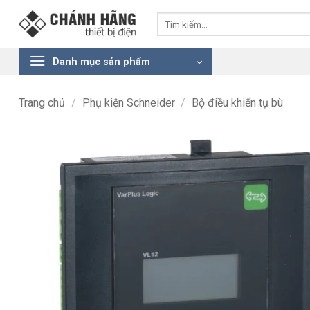
Bỏ
Tìm
qua
kiếm:
nội
dung
Danh mục sản phẩm
Trang chủ
/
Phụ kiện Schneider
/
Bộ điều khiển tụ bù