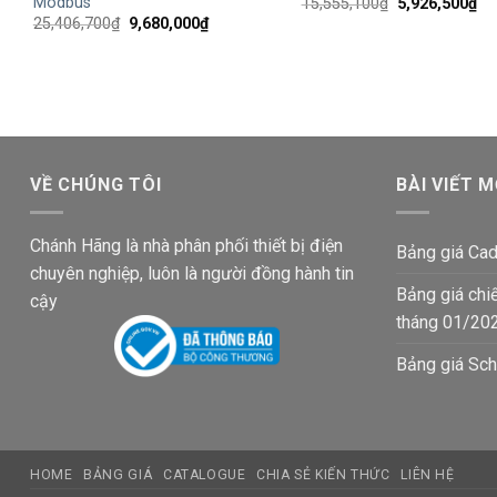
Modbus
Giá
Gi
15,555,100
₫
5,926,500
₫
gốc
hi
Giá
Giá
25,406,700
₫
9,680,000
₫
là:
tại
gốc
hiện
15,555,100₫.
là:
là:
tại
5,
25,406,700₫.
là:
9,680,000₫.
VỀ CHÚNG TÔI
BÀI VIẾT M
Chánh Hãng là nhà phân phối thiết bị điện
Bảng giá Cad
chuyên nghiệp, luôn là người đồng hành tin
Bảng giá chi
cậy
tháng 01/20
Bảng giá Sch
HOME
BẢNG GIÁ
CATALOGUE
CHIA SẺ KIẾN THỨC
LIÊN HỆ