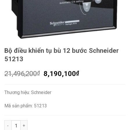
Bộ điều khiển tụ bù 12 bước Schneider
51213
Giá
Giá
21,496,200
₫
8,190,100
₫
gốc
hiện
là:
tại
Thương hiệu: Schneider
21,496,200₫.
là:
8,190,100₫.
Mã sản phẩm: 51213
Bộ điều khiển tụ bù 12 bước Schneider 51213 số lượng