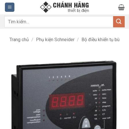
Bỏ
qua
nội
Tìm
dung
kiếm:
Trang chủ
/
Phụ kiện Schneider
/
Bộ điều khiển tụ bù