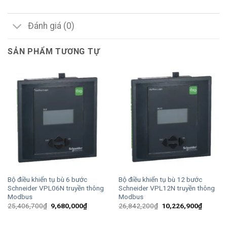
Đánh giá (0)
SẢN PHẨM TƯƠNG TỰ
Bộ điều khiển tụ bù 6 bước
Bộ điều khiển tụ bù 12 bước
Schneider VPL06N truyền thông
Schneider VPL12N truyền thông
Modbus
Modbus
Giá
Giá
Giá
Giá
25,406,700
₫
9,680,000
₫
26,842,200
₫
10,226,900
₫
gốc
hiện
gốc
hiện
là:
tại
là:
tại
25,406,700₫.
là:
26,842,200₫.
là: