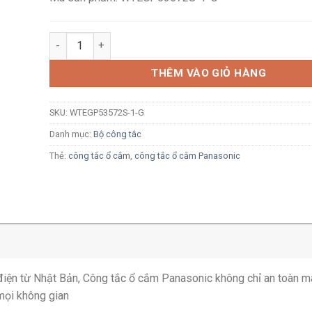
Công tắc ba Panasonic Gen-X WTEGP53572S-1-G có đè
THÊM VÀO GIỎ HÀNG
SKU:
WTEGP53572S-1-G
Danh mục:
Bộ công tắc
Thẻ:
công tắc ổ cắm
,
công tắc ổ cắm Panasonic
ị điện từ Nhật Bản, Công tắc ổ cắm Panasonic không chỉ an toàn m
mọi không gian