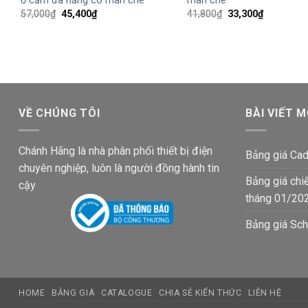
ổ cắm đa năng có màn che
màn che
Giá
Giá
Giá
Giá
57,000
₫
45,400
₫
41,800
₫
33,300
₫
gốc
hiện
gốc
hiện
là:
tại
là:
tại
57,000₫.
là:
41,800₫.
là:
45,400₫.
33,300₫.
VỀ CHÚNG TÔI
BÀI VIẾT M
Chánh Hãng là nhà phân phối thiết bị điện
Bảng giá Cad
chuyên nghiệp, luôn là người đồng hành tin
Bảng giá chi
cậy
tháng 01/20
Bảng giá Sch
HOME
BẢNG GIÁ
CATALOGUE
CHIA SẺ KIẾN THỨC
LIÊN HỆ