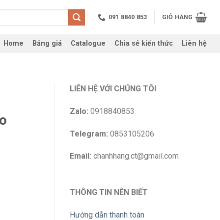
091 8840 853
GIỎ HÀNG
Home
Bảng giá
Catalogue
Chia sẻ kiến thức
Liên hệ
LIÊN HỆ VỚI CHÚNG TÔI
Zalo:
0918840853
o
Telegram:
0853105206
Email:
chanhhang.ct@gmail.com
THÔNG TIN NÊN BIẾT
Hướng dẫn thanh toán