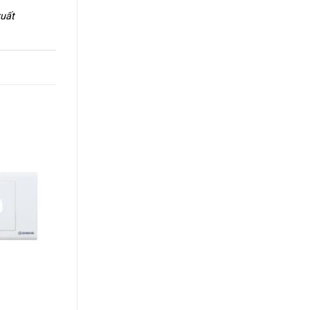
xuất
+
+
Ổ cắm đôi đa năng Sino
Mặt 6 lổ Sino S