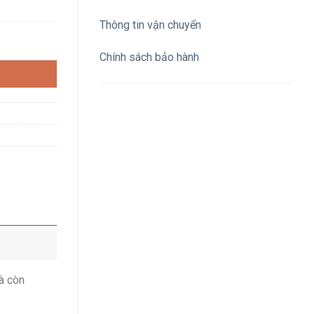
Thông tin vận chuyển
n báo chuẩn A số lượng
Chính sách bảo hành
à còn