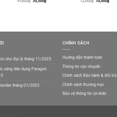
Giá
Giá
Giá
Giá
44,600
₫
35,500
₫
12,500
₫
10,000
₫
gốc
hiện
gốc
hiện
là:
tại
là:
tại
44,600₫.
là:
12,500₫.
là:
35,500₫.
10,0
ỚI
CHÍNH SÁCH
Hướng dẫn thanh toán
ivi cho đại lý tháng 11/2025
Thông tin vận chuyển
ếu sáng dân dụng Paragon
25
Chính sách Bảo hành & đổi trả
Chính sách thương mại
neider tháng 01/2025
Bảo vệ thông tin
cá nhân