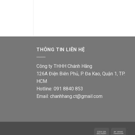
S18UAM2 có màn che
Giá
16,000
₫
12,800
gốc
Giá
Giá
62,700
₫
49,900
₫
là:
gốc
hiện
16,000
là:
tại
00₫.
62,700₫.
là:
49,900₫.
THÔNG TIN LIÊN HỆ
Công ty THHH Chánh Hãng
126A Điện Biên Phủ, P. Đa Kao, Quận 1, TP.
HCM
Hotline: 091 8840 853
Email: chanhhang.ct@gmail.com
Cash
Bank