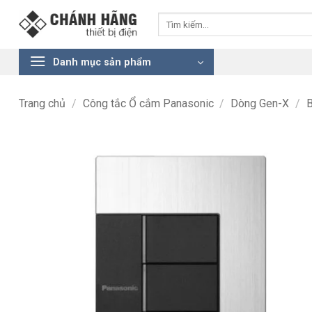
Bỏ
Tìm
qua
kiếm:
nội
dung
Danh mục sản phẩm
Trang chủ
/
Công tắc Ổ cắm Panasonic
/
Dòng Gen-X
/
B