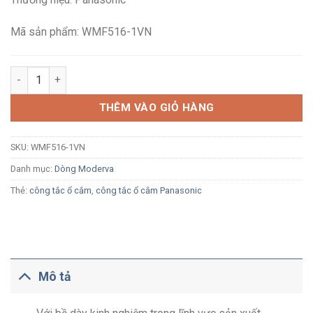
188,000₫.
là:
124,300₫.
Mã sản phẩm: WMF516-1VN
Công tắc ba 2 chiều Panasonic Moderva WMF516-1VN màu trắng
THÊM VÀO GIỎ HÀNG
SKU:
WMF516-1VN
Danh mục:
Dòng Moderva
Thẻ:
công tắc ổ cắm
,
công tắc ổ cắm Panasonic
Mô tả