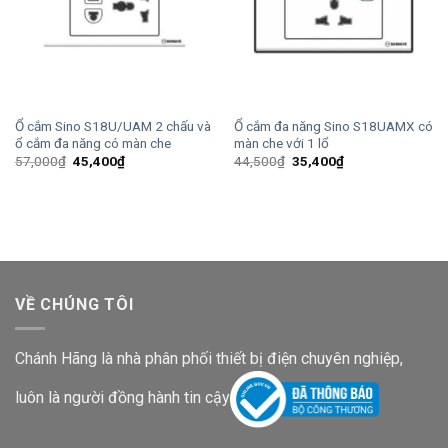
Ổ cắm Sino S18U/UAM 2 chấu và
Ổ cắm đa năng Sino S18UAMX có
ổ cắm đa năng có màn che
màn che với 1 lổ
Giá
Giá
Giá
Giá
57,000
₫
45,400
₫
44,500
₫
35,400
₫
gốc
hiện
gốc
hiện
là:
tại
là:
tại
57,000₫.
là:
44,500₫.
là:
45,400₫.
35,400₫.
VỀ CHÚNG TÔI
Chánh Hãng là nhà phân phối thiết bị điện chuyên nghiệp,
luôn là người đồng hành tin cậy