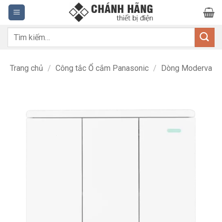
Bỏ
qua
nội
Tìm
dung
kiếm:
Trang chủ
/
Công tắc Ổ cắm Panasonic
/
Dòng Moderva