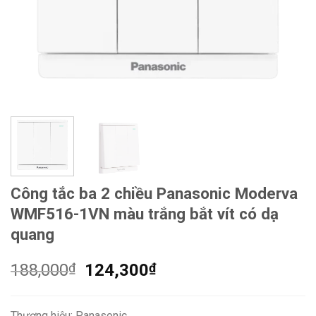
Công tắc ba 2 chiều Panasonic Moderva
WMF516-1VN màu trắng bắt vít có dạ
quang
Giá
Giá
188,000
₫
124,300
₫
gốc
hiện
là:
tại
Thương hiệu: Panasonic