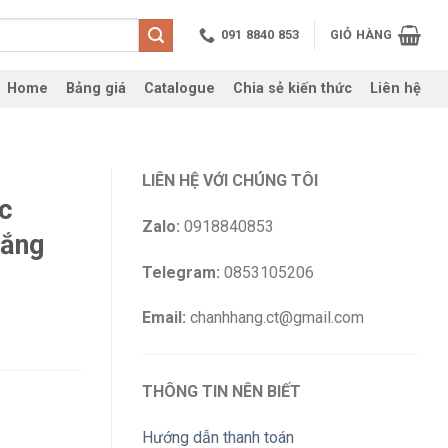
091 8840 853
GIỎ HÀNG
Home
Bảng giá
Catalogue
Chia sẻ kiến thức
Liên hệ
LIÊN HỆ VỚI CHÚNG TÔI
c
Zalo:
0918840853
ắng
Telegram:
0853105206
Email:
chanhhang.ct@gmail.com
THÔNG TIN NÊN BIẾT
Hướng dẫn thanh toán