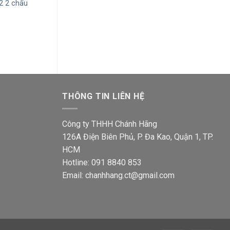
Ổ cắm đôi đa năng Sino
Ổ cắm đôi Sino
2 2 chấu
S18UAM2 có màn che
với 2 lổ
Giá
Giá
Giá
62,700
₫
49,900
₫
43,500
₫
34,600
gốc
hiện
gốc
là:
tại
là:
00₫.
62,700₫.
là:
43,500
49,900₫.
THÔNG TIN LIÊN HỆ
Công ty THHH Chánh Hãng
126A Điện Biên Phủ, P. Đa Kao, Quận 1, TP.
HCM
Hotline: 091 8840 853
Email: chanhhang.ct@gmail.com