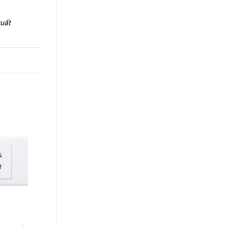
xuất
+
+