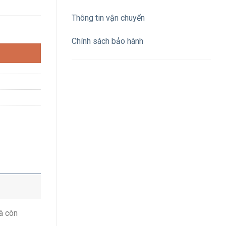
Thông tin vận chuyển
àu trắng bắt vít có dạ quang số lượng
Chính sách bảo hành
à còn