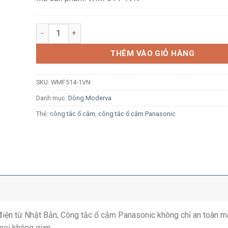
Công tắc đôi 2 chiều Panasonic Moderva WMF514-1VN m
THÊM VÀO GIỎ HÀNG
SKU:
WMF514-1VN
Danh mục:
Dòng Moderva
Thẻ:
công tắc ổ cắm
,
công tắc ổ cắm Panasonic
ị điện từ Nhật Bản, Công tắc ổ cắm Panasonic không chỉ an toàn m
mọi không gian