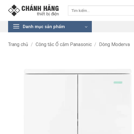
Bỏ
Tìm
qua
kiếm:
nội
dung
Danh mục sản phẩm
Trang chủ
/
Công tắc Ổ cắm Panasonic
/
Dòng Moderva