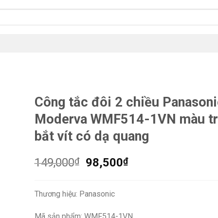
Công tắc đôi 2 chiều Panasoni
Moderva WMF514-1VN màu tr
bắt vít có dạ quang
Giá
Giá
149,000
₫
98,500
₫
gốc
hiện
là:
tại
Thương hiệu: Panasonic
149,000₫.
là:
98,500₫.
Mã sản phẩm: WMF514-1VN