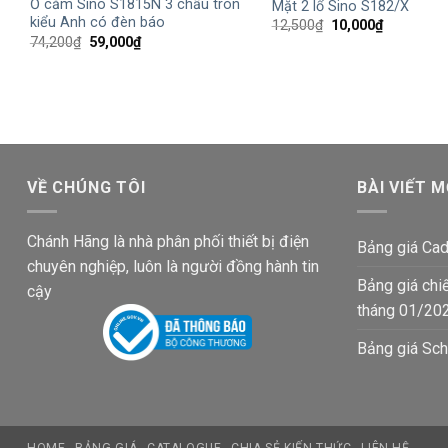
Ổ cắm Sino S1815N 3 chấu tròn
Mặt 2 lổ Sino S182/X
kiểu Anh có đèn báo
Giá
Giá
12,500
₫
10,000
₫
gốc
hiện
Giá
Giá
74,200
₫
59,000
₫
là:
tại
gốc
hiện
12,500₫.
là:
là:
tại
10,000₫.
74,200₫.
là:
59,000₫.
VỀ CHÚNG TÔI
BÀI VIẾT M
Chánh Hãng là nhà phân phối thiết bị điện
Bảng giá Cad
chuyên nghiệp, luôn là người đồng hành tin
Bảng giá chi
cậy
tháng 01/20
Bảng giá Sch