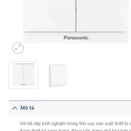
Mô tả
Với bề dày kinh nghiệm trong lĩnh vực sản xuất thiết b
được thiết kế sang trọng, đằng cấp, trang nhã hòa hợp 