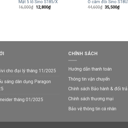
Mặt 5 lổ Sino S185/X
Ổ cắm đôi Sino S18U
Giá
Giá
Giá
Giá
16,000
₫
12,800
₫
44,600
₫
35,500
₫
gốc
hiện
gốc
hiện
là:
tại
là:
tại
16,000₫.
là:
44,600₫.
là:
12,800₫.
35,5
ỚI
CHÍNH SÁCH
Hướng dẫn thanh toán
ivi cho đại lý tháng 11/2025
Thông tin vận chuyển
ếu sáng dân dụng Paragon
25
Chính sách Bảo hành & đổi trả
Chính sách thương mại
neider tháng 01/2025
Bảo vệ thông tin
cá nhân