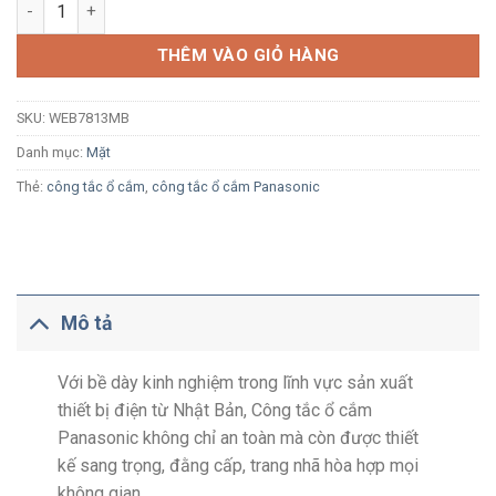
Mặt vuông 3 thiết bị Panasonic WEB7813MB đen ánh kim số lư
THÊM VÀO GIỎ HÀNG
SKU:
WEB7813MB
Danh mục:
Mặt
Thẻ:
công tắc ổ cắm
,
công tắc ổ cắm Panasonic
Mô tả
Với bề dày kinh nghiệm trong lĩnh vực sản xuất
thiết bị điện từ Nhật Bản, Công tắc ổ cắm
Panasonic không chỉ an toàn mà còn được thiết
kế sang trọng, đằng cấp, trang nhã hòa hợp mọi
không gian