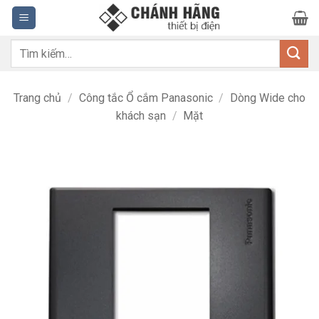
Bỏ
qua
nội
Tìm
dung
kiếm:
Trang chủ
/
Công tắc Ổ cắm Panasonic
/
Dòng Wide cho
khách sạn
/
Mặt