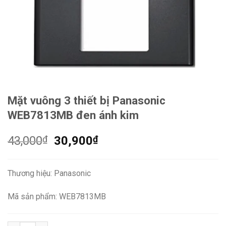
Mặt vuông 3 thiết bị Panasonic
WEB7813MB đen ánh kim
Giá
Giá
43,000
₫
30,900
₫
gốc
hiện
là:
tại
Thương hiệu: Panasonic
43,000₫.
là:
30,900₫.
Mã sản phẩm: WEB7813MB