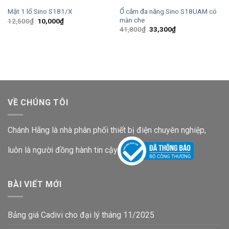
Ổ cắm đa năng Sino S18UAM có
Mặt 1 lổ Sino S181/X
màn che
Giá
Giá
12,500
₫
10,000
₫
gốc
hiện
Giá
Giá
41,800
₫
33,300
₫
là:
tại
gốc
hiện
12,500₫.
là:
là:
tại
10,000₫.
41,800₫.
là:
33,300₫.
VỀ CHÚNG TÔI
Chánh Hãng là nhà phân phối thiết bị điện chuyên nghiệp,
luôn là người đồng hành tin cậy
BÀI VIẾT MỚI
Bảng giá Cadivi cho đại lý tháng 11/2025