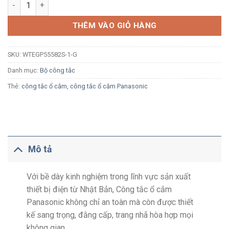
Công tắc năm Panasonic Gen-X WTEGP55582S-1-G có đèn báo
THÊM VÀO GIỎ HÀNG
SKU:
WTEGP55582S-1-G
Danh mục:
Bộ công tắc
Thẻ:
công tắc ổ cắm
,
công tắc ổ cắm Panasonic
Mô tả
Với bề dày kinh nghiệm trong lĩnh vực sản xuất
thiết bị điện từ Nhật Bản, Công tắc ổ cắm
Panasonic không chỉ an toàn mà còn được thiết
kế sang trọng, đằng cấp, trang nhã hòa hợp mọi
không gian