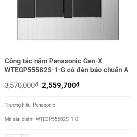
Công tắc năm Panasonic Gen-X
WTEGP55582S-1-G có đèn báo chuẩn A
Giá
Giá
3,570,000
₫
2,559,700
₫
gốc
hiện
là:
tại
Thương hiệu: Panasonic
3,570,000₫.
là:
2,559,700₫.
Mã sản phẩm: WTEGP55582S-1-G