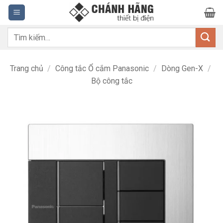
Bỏ
qua
nội
Tìm
dung
kiếm:
Trang chủ
/
Công tắc Ổ cắm Panasonic
/
Dòng Gen-X
/
Bộ công tắc