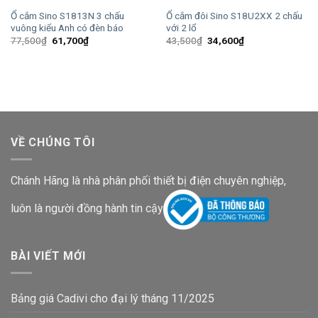
Ổ cắm Sino S1813N 3 chấu
Ổ cắm đôi Sino S18U2XX 2 chấu
vuông kiểu Anh có đèn báo
với 2 lổ
Giá
Giá
Giá
Giá
77,500
₫
61,700
₫
43,500
₫
34,600
₫
gốc
hiện
gốc
hiện
là:
tại
là:
tại
77,500₫.
là:
43,500₫.
là:
61,700₫.
34,600₫.
VỀ CHÚNG TÔI
Chánh Hãng là nhà phân phối thiết bị điện chuyên nghiệp,
luôn là người đồng hành tin cậy
BÀI VIẾT MỚI
Bảng giá Cadivi cho đại lý tháng 11/2025