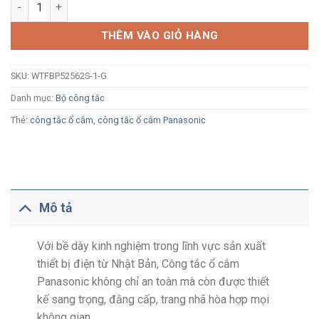
Công tắc đôi Panasonic Gen-X WTFBP52562S-1-G có đèn báo 
THÊM VÀO GIỎ HÀNG
SKU:
WTFBP52562S-1-G
Danh mục:
Bộ công tắc
Thẻ:
công tắc ổ cắm
,
công tắc ổ cắm Panasonic
Mô tả
Với bề dày kinh nghiệm trong lĩnh vực sản xuất
thiết bị điện từ Nhật Bản, Công tắc ổ cắm
Panasonic không chỉ an toàn mà còn được thiết
kế sang trọng, đằng cấp, trang nhã hòa hợp mọi
không gian