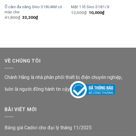
Ổ cắm đa năng Sino S18UAM có
Mặt 1 lổ Sino S181/X
màn che
Giá
Giá
12,500
₫
10,000
₫
gốc
hiện
Giá
Giá
41,800
₫
33,300
₫
là:
tại
gốc
hiện
12,500₫.
là:
là:
tại
10,000₫.
41,800₫.
là:
33,300₫.
VỀ CHÚNG TÔI
Chánh Hãng là nhà phân phối thiết bị điện chuyên nghiệp,
luôn là người đồng hành tin cậy
BÀI VIẾT MỚI
Bảng giá Cadivi cho đại lý tháng 11/2025