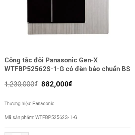
Công tắc đôi Panasonic Gen-X
WTFBP52562S-1-G có đèn báo chuẩn BS
Giá
Giá
1,230,000
₫
882,000
₫
gốc
hiện
là:
tại
Thương hiệu: Panasonic
1,230,000₫.
là:
882,000₫.
Mã sản phẩm: WTFBP52562S-1-G