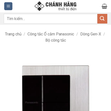
Bỏ
qua
nội
Tìm
dung
kiếm:
Trang chủ
/
Công tắc Ổ cắm Panasonic
/
Dòng Gen-X
/
Bộ công tắc