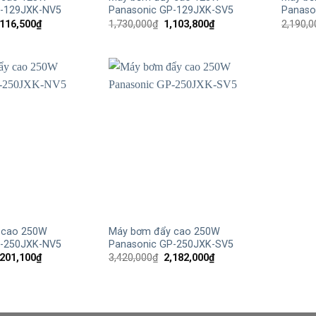
P-129JXK-NV5
Panasonic GP-129JXK-SV5
Panaso
iá
Giá
Giá
Giá
,116,500
₫
1,730,000
₫
1,103,800
₫
2,190,0
ốc
hiện
gốc
hiện
:
tại
là:
tại
750,000₫.
là:
1,730,000₫.
là:
1,116,500₫.
1,103,800₫.
+
 cao 250W
Máy bơm đẩy cao 250W
P-250JXK-NV5
Panasonic GP-250JXK-SV5
iá
Giá
Giá
Giá
,201,100
₫
3,420,000
₫
2,182,000
₫
ốc
hiện
gốc
hiện
:
tại
là:
tại
450,000₫.
là:
3,420,000₫.
là:
2,201,100₫.
2,182,000₫.