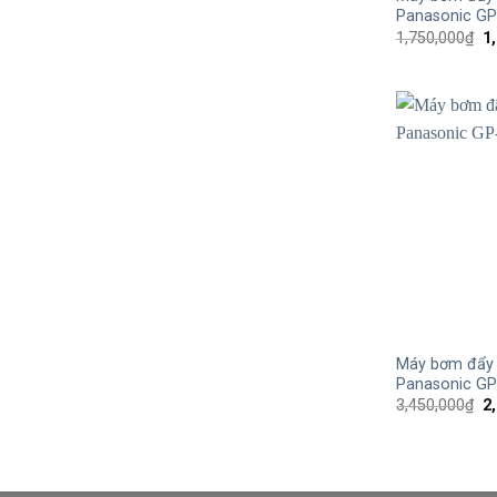
Panasonic G
G
1,750,000
₫
1
g
là
1,
+
Máy bơm đẩy
Panasonic G
G
3,450,000
₫
2
g
là
3,