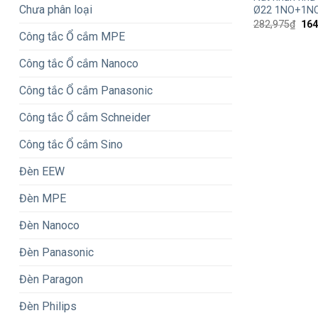
Chưa phân loại
Ø22 1NO+1NC
Giá
282,975
₫
164
gốc
Công tắc Ổ cắm MPE
là:
282
Công tắc Ổ cắm Nanoco
Công tắc Ổ cắm Panasonic
Công tắc Ổ cắm Schneider
Công tắc Ổ cắm Sino
Đèn EEW
Đèn MPE
Đèn Nanoco
Đèn Panasonic
Đèn Paragon
Đèn Philips