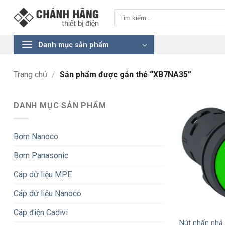
Bỏ
Tìm
qua
kiếm:
nội
dung
Danh mục sản phẩm
Trang chủ
/
Sản phẩm được gắn thẻ “XB7NA35”
DANH MỤC SẢN PHẨM
Bơm Nanoco
Bơm Panasonic
Cáp dữ liệu MPE
Cáp dữ liệu Nanoco
+
Cáp điện Cadivi
Nút nhấn nhả