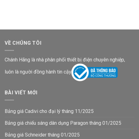
là:
tại
là:
tại
871,500₫.
là:
456,400₫.
là:
566,500₫.
296,700₫.
VỀ CHÚNG TÔI
Chánh Hãng là nhà phân phối thiết bị điện chuyên nghiệp,
luôn là người đồng hành tin cậy
BÀI VIẾT MỚI
Bảng giá Cadivi cho đại lý tháng 11/2025
Bảng giá chiếu sáng dân dụng Paragon tháng 01/2025
Bảng giá Schneider tháng 01/2025