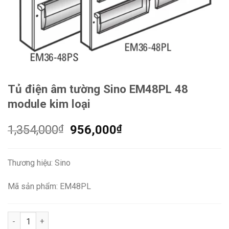
Tủ điện âm tường Sino EM48PL 48
module kim loại
Giá
Giá
1,354,000
₫
956,000
₫
gốc
hiện
là:
tại
Thương hiệu: Sino
1,354,000₫.
là:
956,000₫.
Mã sản phẩm: EM48PL
Tủ điện âm tường Sino EM48PL 48 module kim loại số lượng