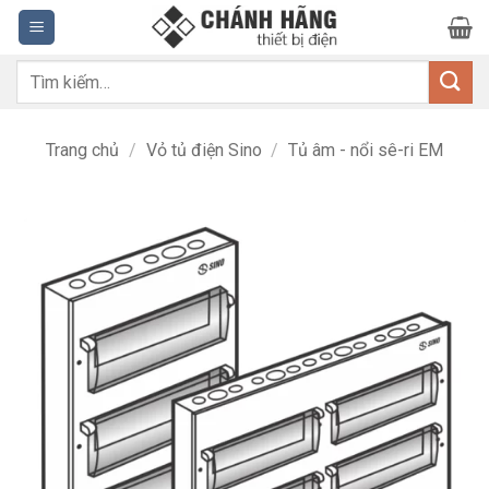
Bỏ
qua
nội
Tìm
dung
kiếm:
Trang chủ
/
Vỏ tủ điện Sino
/
Tủ âm - nổi sê-ri EM