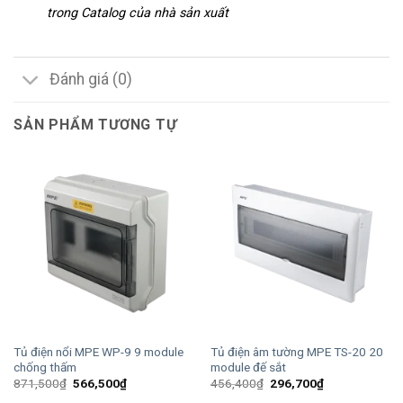
trong Catalog của nhà sản xuất
Đánh giá (0)
SẢN PHẨM TƯƠNG TỰ
Tủ điện nổi MPE WP-9 9 module
Tủ điện âm tường MPE TS-20 20
chống thấm
module đế sắt
Giá
Giá
Giá
Giá
871,500
₫
566,500
₫
456,400
₫
296,700
₫
gốc
hiện
gốc
hiện