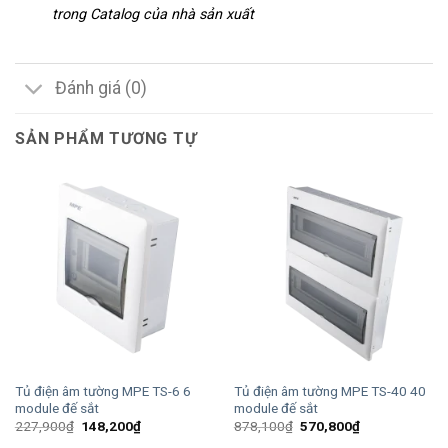
trong Catalog của nhà sản xuất
Đánh giá (0)
SẢN PHẨM TƯƠNG TỰ
Tủ điện âm tường MPE TS-6 6
Tủ điện âm tường MPE TS-40 40
module đế sắt
module đế sắt
Giá
Giá
Giá
Giá
227,900
₫
148,200
₫
878,100
₫
570,800
₫
gốc
hiện
gốc
hiện