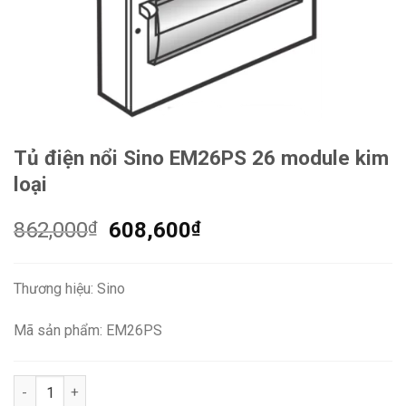
Tủ điện nổi Sino EM26PS 26 module kim
loại
Giá
Giá
862,000
₫
608,600
₫
gốc
hiện
là:
tại
Thương hiệu: Sino
862,000₫.
là:
608,600₫.
Mã sản phẩm: EM26PS
Tủ điện nổi Sino EM26PS 26 module kim loại số lượng