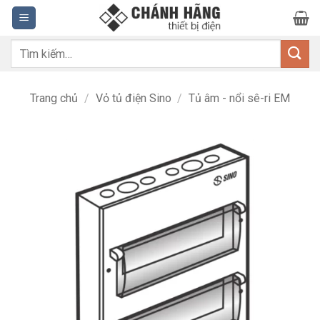
Bỏ
qua
nội
Tìm
dung
kiếm:
Trang chủ
/
Vỏ tủ điện Sino
/
Tủ âm - nổi sê-ri EM