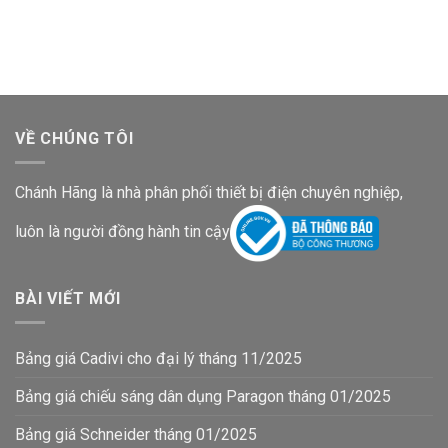
là:
tại
là:
tại
227,900₫.
là:
878,100₫.
là:
148,200₫.
570,800₫.
VỀ CHÚNG TÔI
Chánh Hãng là nhà phân phối thiết bị điện chuyên nghiệp,
luôn là người đồng hành tin cậy
BÀI VIẾT MỚI
Bảng giá Cadivi cho đại lý tháng 11/2025
Bảng giá chiếu sáng dân dụng Paragon tháng 01/2025
Bảng giá Schneider tháng 01/2025