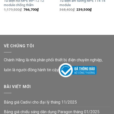
Tủ điện nổi MPE WP-12 12
Tủ điện âm tường MPE T14 14
module chống thấm
module
Giá
Giá
Giá
Giá
1,179,500
₫
766,700
₫
368,400
₫
239,500
₫
gốc
hiện
gốc
hiện
là:
tại
là:
tại
1,179,500₫.
là:
368,400₫.
là:
766,700₫.
239,500₫.
VỀ CHÚNG TÔI
Chánh Hãng là nhà phân phối thiết bị điện chuyên nghiệp,
luôn là người đồng hành tin cậy
BÀI VIẾT MỚI
Bảng giá Cadivi cho đại lý tháng 11/2025
Bảng giá chiếu sáng dân dụng Paragon tháng 01/2025