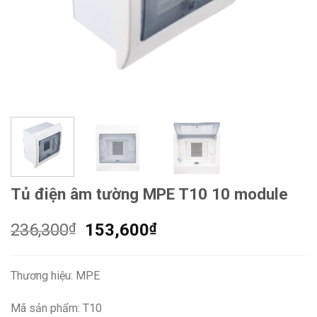
Tủ điện âm tường MPE T10 10 module
Giá
Giá
236,300
₫
153,600
₫
gốc
hiện
là:
tại
Thương hiệu: MPE
236,300₫.
là:
153,600₫.
Mã sản phẩm: T10