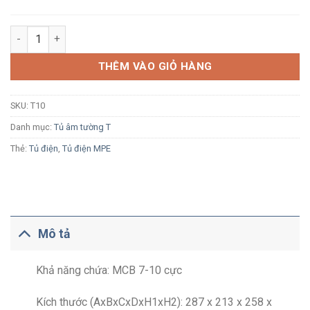
Tủ điện âm tường MPE T10 10 module số lượng
THÊM VÀO GIỎ HÀNG
SKU:
T10
Danh mục:
Tủ âm tường T
Thẻ:
Tủ điện
,
Tủ điện MPE
Mô tả
Khả năng chứa: MCB 7-10 cực
Kích thước (AxBxCxDxH1xH2): 287 x 213 x 258 x