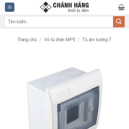
Bỏ
qua
nội
Tìm
dung
kiếm:
Trang chủ
/
Vỏ tủ điện MPE
/
Tủ âm tường T