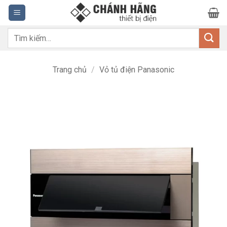
Bỏ
qua
nội
Tìm
dung
kiếm:
Trang chủ
/
Vỏ tủ điện Panasonic