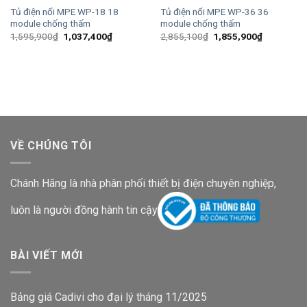
Tủ điện nổi MPE WP-18 18
Tủ điện nổi MPE WP-36 36
module chống thấm
module chống thấm
Giá
Giá
Giá
Giá
1,595,900
₫
1,037,400
₫
2,855,100
₫
1,855,900
₫
gốc
hiện
gốc
hiện
là:
tại
là:
tại
1,595,900₫.
là:
2,855,100₫.
là:
1,037,400₫.
1,855,900
VỀ CHÚNG TÔI
Chánh Hãng là nhà phân phối thiết bị điện chuyên nghiệp,
luôn là người đồng hành tin cậy
BÀI VIẾT MỚI
Bảng giá Cadivi cho đại lý tháng 11/2025