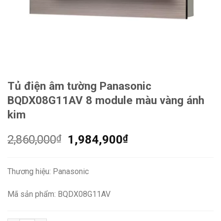
Tủ điện âm tường Panasonic
BQDX08G11AV 8 module màu vàng ánh
kim
Giá
Giá
2,860,000
₫
1,984,900
₫
gốc
hiện
là:
tại
Thương hiệu: Panasonic
2,860,000₫.
là:
1,984,900₫.
Mã sản phẩm: BQDX08G11AV