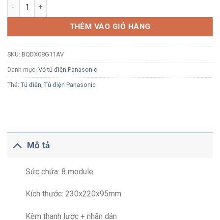
Tủ điện âm tường Panasonic BQDX08G11AV 8 module màu vàng
THÊM VÀO GIỎ HÀNG
SKU:
BQDX08G11AV
Danh mục:
Vỏ tủ điện Panasonic
Thẻ:
Tủ điện
,
Tủ điện Panasonic
Mô tả
Sức chứa: 8 module
Kích thước: 230x220x95mm
Kèm thanh lược + nhãn dán