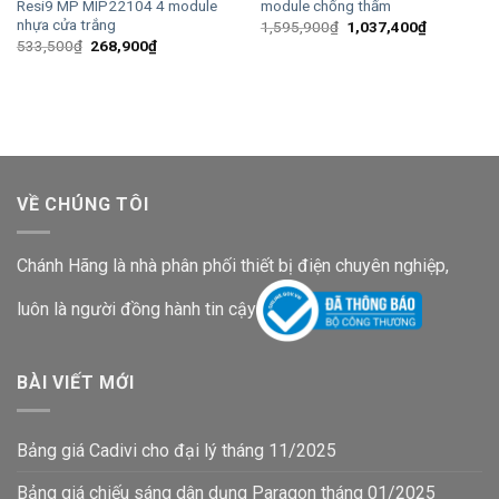
Resi9 MP MIP22104 4 module
module chống thấm
nhựa cửa trắng
Giá
Giá
1,595,900
₫
1,037,400
₫
gốc
hiện
Giá
Giá
533,500
₫
268,900
₫
là:
tại
gốc
hiện
1,595,900₫.
là:
là:
tại
1,037,400
533,500₫.
là:
268,900₫.
VỀ CHÚNG TÔI
Chánh Hãng là nhà phân phối thiết bị điện chuyên nghiệp,
luôn là người đồng hành tin cậy
BÀI VIẾT MỚI
Bảng giá Cadivi cho đại lý tháng 11/2025
Bảng giá chiếu sáng dân dụng Paragon tháng 01/2025