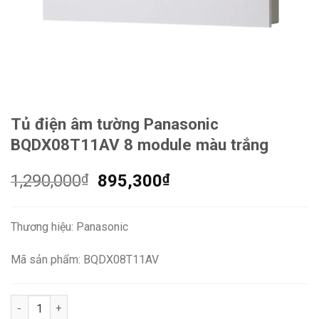
Tủ điện âm tường Panasonic
BQDX08T11AV 8 module màu trắng
Giá
Giá
1,290,000
₫
895,300
₫
gốc
hiện
là:
tại
Thương hiệu: Panasonic
1,290,000₫.
là:
895,300₫.
Mã sản phẩm: BQDX08T11AV
Tủ điện âm tường Panasonic BQDX08T11AV 8 module màu trắn