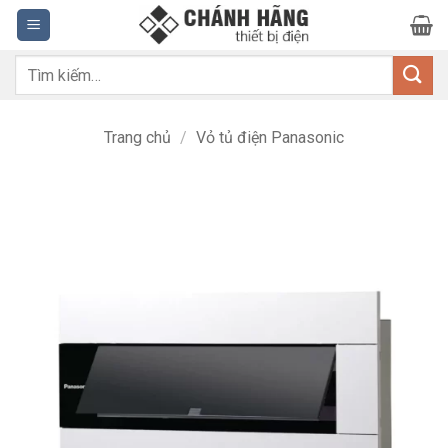
Bỏ
qua
nội
Tìm
dung
kiếm:
Trang chủ
/
Vỏ tủ điện Panasonic