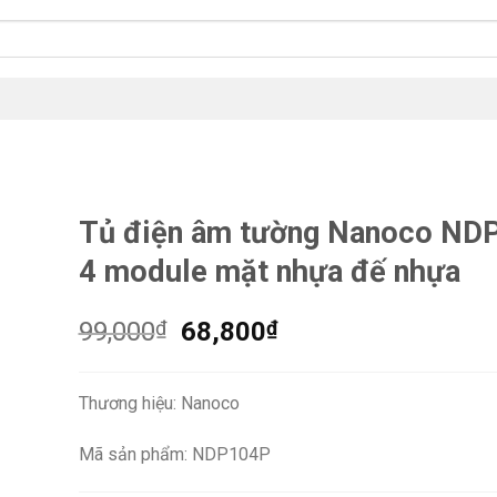
Tủ điện âm tường Nanoco ND
4 module mặt nhựa đế nhựa
Giá
Giá
99,000
₫
68,800
₫
gốc
hiện
là:
tại
Thương hiệu: Nanoco
99,000₫.
là:
68,800₫.
Mã sản phẩm: NDP104P