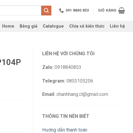
091 8840 853
GIỎ HÀNG
Home
Bảng giá
Catalogue
Chia sẻ kiến thức
Liên hệ
LIÊN HỆ VỚI CHÚNG TÔI
P104P
Zalo:
0918840853
Telegram:
0853105206
Email:
chanhhang.ct@gmail.com
THÔNG TIN NÊN BIẾT
Hướng dẫn thanh toán