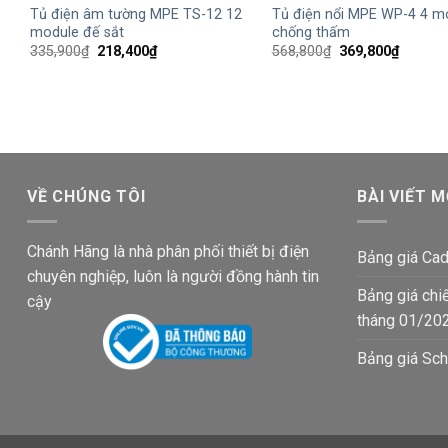
Tủ điện âm tường MPE TS-12 12
Tủ điện nổi MPE WP-4 4 m
module đế sắt
chống thấm
Giá
Giá
Giá
Giá
335,900
₫
218,400
₫
568,800
₫
369,800
₫
gốc
hiện
gốc
hiện
là:
tại
là:
tại
335,900₫.
là:
568,800₫.
là:
218,400₫.
369,800
VỀ CHÚNG TÔI
BÀI VIẾT M
Chánh Hãng là nhà phân phối thiết bị điện
Bảng giá Cad
chuyên nghiệp, luôn là người đồng hành tin
Bảng giá chi
cậy
tháng 01/20
Bảng giá Sch