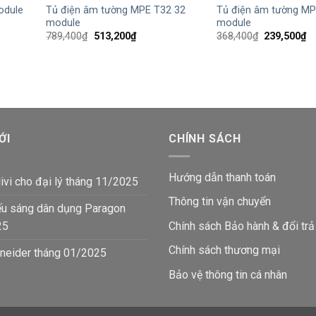
odule
Tủ điện âm tường MPE T32 32
Tủ điện âm tường MP
module
module
Giá
Giá
Giá
Gi
789,400
₫
513,200
₫
368,400
₫
239,500
₫
gốc
hiện
gốc
hi
là:
tại
là:
tạ
789,400₫.
là:
368,400₫.
là:
₫.
513,200₫.
23
ỚI
CHÍNH SÁCH
Hướng dẫn thanh toán
ivi cho đại lý tháng 11/2025
Thông tin vận chuyển
ếu sáng dân dụng Paragon
25
Chính sách Bảo hành & đổi trả
Chính sách thương mại
neider tháng 01/2025
Bảo vệ thông tin
cá nhân