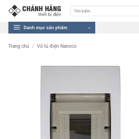
Bỏ
Tìm
qua
kiếm:
nội
dung
Danh mục sản phẩm
Trang chủ
/
Vỏ tủ điện Nanoco