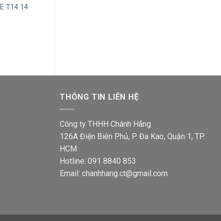
E T14 14
Tủ điện âm tường MPE T10 10
Tủ điện âm tườ
module
module đế sắt
á
Giá
Giá
Giá
236,300
₫
153,600
₫
1,606,900
₫
1,0
ện
gốc
hiện
gốc
i
là:
tại
là:
236,300₫.
là:
1,60
9,500₫.
153,600₫.
THÔNG TIN LIÊN HỆ
Công ty THHH Chánh Hãng
126A Điện Biên Phủ, P. Đa Kao, Quận 1, TP.
HCM
Hotline: 091 8840 853
Email: chanhhang.ct@gmail.com