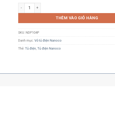
Tủ điện âm tường Nanoco NDP104P 4 module mặt nhựa
THÊM VÀO GIỎ HÀNG
SKU:
NDP104P
Danh mục:
Vỏ tủ điện Nanoco
Thẻ:
Tủ điện
,
Tủ điện Nanoco