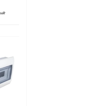
xuất
+
+