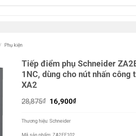
/
Phụ kiện
Tiếp điểm phụ Schneider ZA
1NC, dùng cho nút nhấn công 
XA2
Giá
Giá
28,875
₫
16,900
₫
gốc
hiện
là:
tại
Thương hiệu: Schneider
28,875₫.
là:
16,900₫.
Mã sản phẩm: ZA2EE102