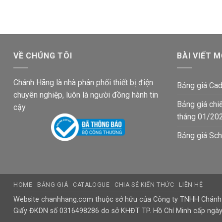
28,875₫.
là:
16,900₫.
VỀ CHÚNG TÔI
BÀI VIẾT M
Chánh Hãng là nhà phân phối thiết bị điện
Bảng giá Cad
chuyên nghiệp, luôn là người đồng hành tin
Bảng giá chi
cậy
tháng 01/20
Bảng giá Sch
HOME
BẢNG GIÁ
CATALOGUE
CHIA SẺ KIẾN THỨC
LIÊN HỆ
Website chanhhang.com thuộc sở hữu của Công ty TNHH Chán
Giấy ĐKDN số 0316498286 do sở KHĐT TP. Hồ Chí Minh cấp ngà