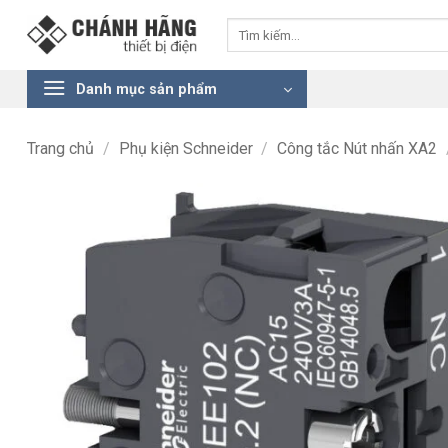
Bỏ
Tìm
qua
kiếm:
nội
dung
Danh mục sản phẩm
Trang chủ
/
Phụ kiện Schneider
/
Công tắc Nút nhấn XA2