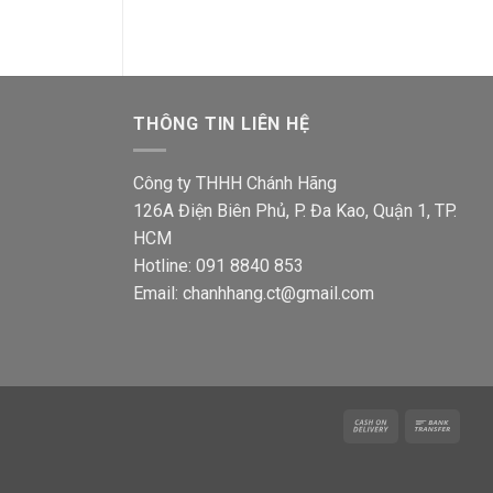
THÔNG TIN LIÊN HỆ
Công ty THHH Chánh Hãng
126A Điện Biên Phủ, P. Đa Kao, Quận 1, TP.
HCM
Hotline: 091 8840 853
Email: chanhhang.ct@gmail.com
Cash
Bank
On
Trans
Delivery