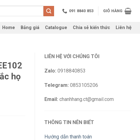
091 8840 853
GIỎ HÀNG
Home
Bảng giá
Catalogue
Chia sẻ kiến thức
Liên hệ
LIÊN HỆ VỚI CHÚNG TÔI
2EE102
Zalo:
0918840853
tắc họ
Telegram:
0853105206
Email:
chanhhang.ct@gmail.com
THÔNG TIN NÊN BIẾT
Hướng dẫn thanh toán