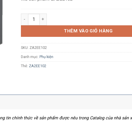
Tiếp điểm phụ Schneider ZA2EE102 1NC, dùng cho nút
THÊM VÀO GIỎ HÀNG
SKU:
ZA2EE102
Danh mục:
Phụ kiện
Thẻ:
ZA2EE102
hông tin chính thức về sản phẩm được nêu trong Catalog của nhà sản 