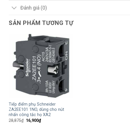
Đánh giá (0)
SẢN PHẨM TƯƠNG TỰ
+
Tiếp điểm phụ Schneider
ZA2EE101 1NO, dùng cho nút
nhấn công tắc họ XA2
Giá
Giá
28,875
₫
16,900
₫
gốc
hiện
là:
tại