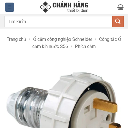
Bỏ
qua
nội
Tìm
dung
kiếm:
Trang chủ
/
Ổ cắm công nghiệp Schneider
/
Công tắc Ổ
cắm kín nước S56
/
Phích cắm