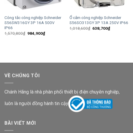
Công tắc công nghiệp Schneider
Ổ cắm công nghiệp Schneider
S56SW316GY 3P 16A 500V
S56SO313GY 3P 13A 250V IP66
IP66
Giá
Giá
1,018,600
₫
638,700
₫
gốc
hiện
Giá
Giá
1,570,800
₫
984,900
₫
là:
tại
gốc
hiện
1,018,600₫.
là:
là:
tại
638,700₫.
1,570,800₫.
là:
984,900₫.
VỀ CHÚNG TÔI
Chánh Hãng là nhà phân phối thiết bị điện chuyên nghiệp,
luôn là người đồng hành tin cậy
BÀI VIẾT MỚI