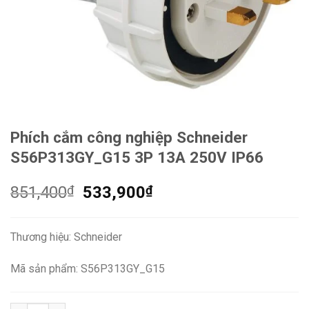
Phích cắm công nghiệp Schneider
S56P313GY_G15 3P 13A 250V IP66
Giá
Giá
851,400
₫
533,900
₫
gốc
hiện
là:
tại
Thương hiệu: Schneider
851,400₫.
là:
533,900₫.
Mã sản phẩm: S56P313GY_G15