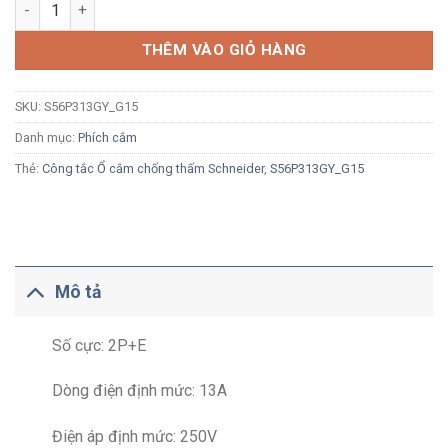
Phích cắm công nghiệp Schneider S56P313GY_G15 3P 13A 250V
THÊM VÀO GIỎ HÀNG
SKU:
S56P313GY_G15
Danh mục:
Phích cắm
Thẻ:
Công tắc Ổ cắm chống thấm Schneider
,
S56P313GY_G15
Mô tả
Số cực: 2P+E
Dòng điện định mức: 13A
Điện áp định mức: 250V