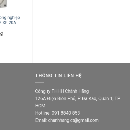
+
+
ông nghiệp
Ổ cắm công nghiệp Schneider
Công tắc công 
Y 3P 20A
S56SO532GY 5P 32A 500V IP66
S56SW110GY 1P
Giá
Giá
Giá
3,022,800
₫
1,895,300
₫
959,200
₫
601,5
gốc
hiện
gốc
Giá
0
₫
là:
tại
là:
hiện
3,022,800₫.
là:
959,2
tại
1,895,300₫.
₫.
là:
1,529,800₫.
THÔNG TIN LIÊN HỆ
Công ty THHH Chánh Hãng
126A Điện Biên Phủ, P. Đa Kao, Quận 1, TP.
HCM
Hotline: 091 8840 853
Email: chanhhang.ct@gmail.com