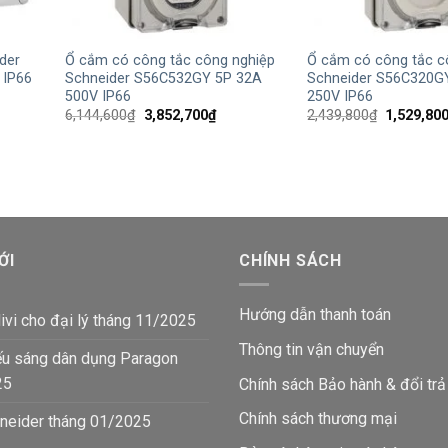
+
+
der
Ổ cắm có công tắc công nghiệp
Ổ cắm có công tắc c
 IP66
Schneider S56C532GY 5P 32A
Schneider S56C320G
500V IP66
250V IP66
Giá
Giá
Giá
6,144,600
₫
3,852,700
₫
2,439,800
₫
1,529,80
gốc
hiện
gốc
là:
tại
là:
00₫.
6,144,600₫.
là:
2,439,800
3,852,700₫.
ỚI
CHÍNH SÁCH
Hướng dẫn thanh toán
ivi cho đại lý tháng 11/2025
Thông tin vận chuyển
ếu sáng dân dụng Paragon
25
Chính sách Bảo hành & đổi trả
Chính sách thương mại
neider tháng 01/2025