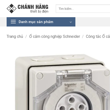
Bỏ
Tìm
qua
kiếm:
nội
dung
Danh mục sản phẩm
Trang chủ
/
Ổ cắm công nghiệp Schneider
/
Công tắc Ổ c