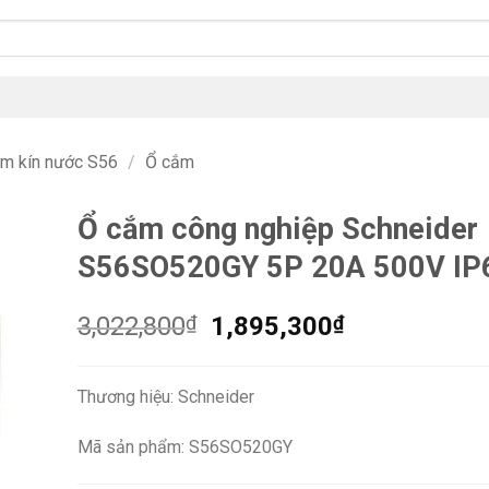
ắm kín nước S56
/
Ổ cắm
Ổ cắm công nghiệp Schneider
S56SO520GY 5P 20A 500V IP
Giá
Giá
3,022,800
₫
1,895,300
₫
gốc
hiện
là:
tại
Thương hiệu: Schneider
3,022,800₫.
là:
1,895,300₫.
Mã sản phẩm: S56SO520GY