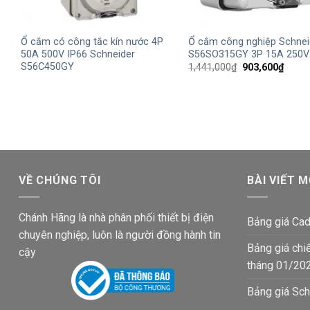
+
+
Ổ cắm có công tắc kín nước 4P
Ổ cắm công nghiệp Schnei
50A 500V IP66 Schneider
S56SO315GY 3P 15A 250V
S56C450GY
Giá
Giá
1,441,000
₫
903,600
₫
gốc
hiện
là:
tại
1,441,000₫.
là:
903,6
VỀ CHÚNG TÔI
BÀI VIẾT M
Chánh Hãng là nhà phân phối thiết bị điện
Bảng giá Cad
chuyên nghiệp, luôn là người đồng hành tin
Bảng giá chi
cậy
tháng 01/20
Bảng giá Sch