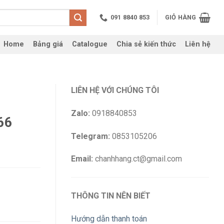
091 8840 853
GIỎ HÀNG
Home
Bảng giá
Catalogue
Chia sẻ kiến thức
Liên hệ
LIÊN HỆ VỚI CHÚNG TÔI
Zalo:
0918840853
66
Telegram:
0853105206
Email:
chanhhang.ct@gmail.com
THÔNG TIN NÊN BIẾT
Hướng dẫn thanh toán