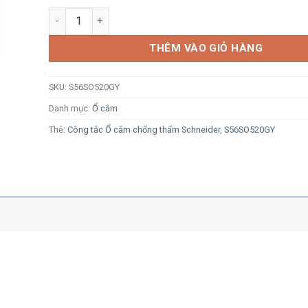
Ổ cắm công nghiệp Schneider S56SO520GY 5P 20A 500
THÊM VÀO GIỎ HÀNG
SKU:
S56SO520GY
Danh mục:
Ổ cắm
Thẻ:
Công tắc Ổ cắm chống thấm Schneider
,
S56SO520GY