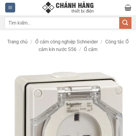
Bỏ
qua
nội
Tìm
dung
kiếm:
Trang chủ
/
Ổ cắm công nghiệp Schneider
/
Công tắc Ổ
cắm kín nước S56
/
Ổ cắm