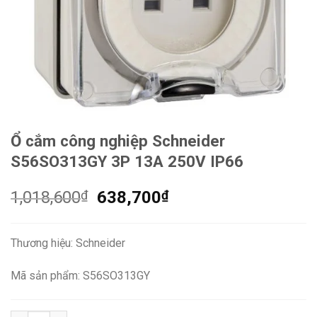
Ổ cắm công nghiệp Schneider
S56SO313GY 3P 13A 250V IP66
Giá
Giá
1,018,600
₫
638,700
₫
gốc
hiện
là:
tại
Thương hiệu: Schneider
1,018,600₫.
là:
638,700₫.
Mã sản phẩm: S56SO313GY