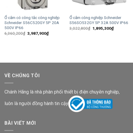
Ổ cắm có công tắc công nghiệp
Ổ cắm công nghiệp Schneider
Schneider S56C520GY 5P 20A
S56SO532GY 5P 32A 500V IP66
500V IP66
Giá
Giá
3,022,800
₫
1,895,300
₫
gốc
hiện
Giá
Giá
6,360,200
₫
3,987,900
₫
là:
tại
gốc
hiện
3,022,800₫.
là:
là:
tại
1,895,300
6,360,200₫.
là:
3,987,900₫.
VỀ CHÚNG TÔI
Chánh Hãng là nhà phân phối thiết bị điện chuyên nghiệp,
luôn là người đồng hành tin cậy
BÀI VIẾT MỚI