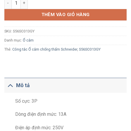
Ổ cắm công nghiệp Schneider S56SO313GY 3P 13A 250V IP66 s
THÊM VÀO GIỎ HÀNG
SKU:
S56SO313GY
Danh mục:
Ổ cắm
Thẻ:
Công tắc Ổ cắm chống thấm Schneider
,
S56SO313GY
Mô tả
Số cực: 3P
Dòng điện định mức: 13A
Điện áp định mức: 250V