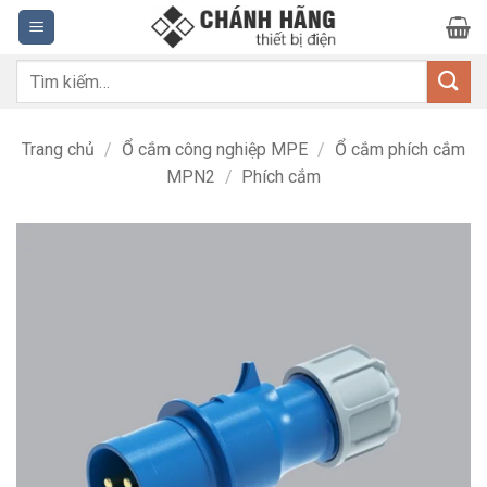
Bỏ
qua
nội
Tìm
dung
kiếm:
Trang chủ
/
Ổ cắm công nghiệp MPE
/
Ổ cắm phích cắm
MPN2
/
Phích cắm