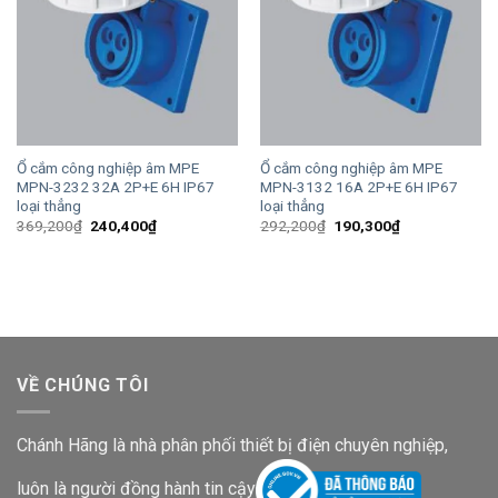
Ổ cắm công nghiệp âm MPE
Ổ cắm công nghiệp âm MPE
MPN-3232 32A 2P+E 6H IP67
MPN-3132 16A 2P+E 6H IP67
loại thẳng
loại thẳng
Giá
Giá
Giá
Giá
369,200
₫
240,400
₫
292,200
₫
190,300
₫
gốc
hiện
gốc
hiện
là:
tại
là:
tại
369,200₫.
là:
292,200₫.
là:
240,400₫.
190,300₫.
VỀ CHÚNG TÔI
Chánh Hãng là nhà phân phối thiết bị điện chuyên nghiệp,
luôn là người đồng hành tin cậy