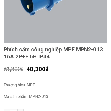
Phích cắm công nghiệp MPE MPN2-013
16A 2P+E 6H IP44
Giá
Giá
61,800
₫
40,300
₫
gốc
hiện
là:
tại
Thương hiệu: MPE
61,800₫.
là:
40,300₫.
Mã sản phẩm: MPN2-013