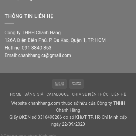
THÔNG TIN LIÊN HỆ
Công ty THHH Chánh Hãng
126A Điện Biên Phủ, P. Đa Kao, Quận 1, TP. HCM
Hotline: 091 8840 853
Email: chanhhang.ct@gmail.com
Cash
Bank
On
Transfer
HOME
BẢNG GIÁ
CATALOGUE
CHIA SẺ KIẾN THỨC
LIÊN HỆ
Delivery
Website chanhhang.com thuộc sở hữu của Công ty TNHH
Chánh Hãng
Giấy ĐKDN số 0316498286 do sở KHĐT TP. Hồ Chí Minh cấp
ngày 22/09/2020