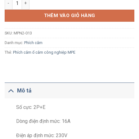
Phích cắm công nghiệp MPE MPN2-013 16A 2P+E 6H IP44 số l
THÊM VÀO GIỎ HÀNG
SKU:
MPN2-013
Danh mục:
Phích cắm
Thẻ:
Phích cắm ổ cắm công nghiệp MPE
Mô tả
Số cực: 2P+E
Dòng điện định mức: 16A
Điện áp định mức: 230V