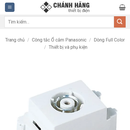
Bỏ
qua
nội
Tìm
dung
kiếm:
Trang chủ
/
Công tắc Ổ cắm Panasonic
/
Dòng Full Color
/
Thiết bị và phụ kiện