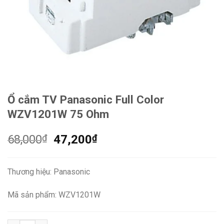
Ổ cắm TV Panasonic Full Color
WZV1201W 75 Ohm
Giá
Giá
68,000
₫
47,200
₫
gốc
hiện
là:
tại
Thương hiệu: Panasonic
68,000₫.
là:
47,200₫.
Mã sản phẩm: WZV1201W