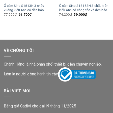
Ổ cắm Sino S1813N 3 chấu
Ổ cắm Sino S1815SN 3 chấu tròn
vuông kiểu Anh có đèn báo
kiểu Anh có công tắc và đèn báo
Giá
Giá
Giá
Giá
77,500
₫
61,700
₫
74,200
₫
59,000
₫
gốc
hiện
gốc
hiện
là:
tại
là:
tại
77,500₫.
là:
74,200₫.
là:
61,700₫.
59,000₫.
VỀ CHÚNG TÔI
Chánh Hãng là nhà phân phối thiết bị điện chuyên nghiệp,
luôn là người đồng hành tin cậy
BÀI VIẾT MỚI
Bảng giá Cadivi cho đại lý tháng 11/2025