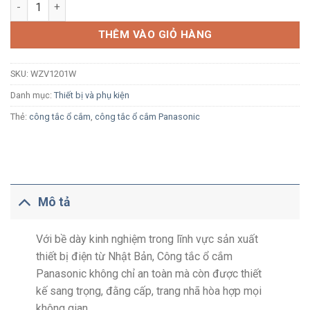
Ổ cắm TV Panasonic Full Color WZV1201W 75 Ohm số lượng
THÊM VÀO GIỎ HÀNG
SKU:
WZV1201W
Danh mục:
Thiết bị và phụ kiện
Thẻ:
công tắc ổ cắm
,
công tắc ổ cắm Panasonic
Mô tả
Với bề dày kinh nghiệm trong lĩnh vực sản xuất
thiết bị điện từ Nhật Bản, Công tắc ổ cắm
Panasonic không chỉ an toàn mà còn được thiết
kế sang trọng, đằng cấp, trang nhã hòa hợp mọi
không gian