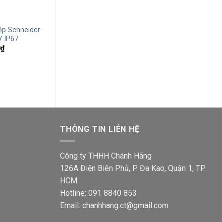
+
+
ệp Schneider
Phích cắm công nghiệp Schneider
Phích cắm công
 IP67
PKE16M734 3P+E 16A 400V IP67
PKE32M423 2P+
Giá
Giá
Giá
Giá
0
₫
631,400
₫
395,900
₫
400,400
₫
251,1
hiện
gốc
hiện
gốc
tại
là:
tại
là:
₫.
là:
631,400₫.
là:
400,4
1,030,500₫.
395,900₫.
THÔNG TIN LIÊN HỆ
Công ty THHH Chánh Hãng
126A Điện Biên Phủ, P. Đa Kao, Quận 1, TP.
HCM
Hotline: 091 8840 853
Email: chanhhang.ct@gmail.com