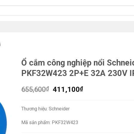
i
Ổ cắm công nghiệp nổi Schnei
PKF32W423 2P+E 32A 230V I
Giá
Giá
655,600
₫
411,100
₫
gốc
hiện
là:
tại
Thương hiệu: Schneider
655,600₫.
là:
411,100₫.
Mã sản phẩm: PKF32W423