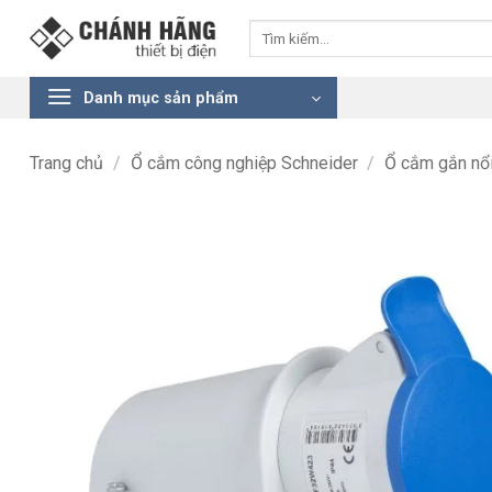
Bỏ
Tìm
qua
kiếm:
nội
dung
Danh mục sản phẩm
Trang chủ
/
Ổ cắm công nghiệp Schneider
/
Ổ cắm gắn nổ