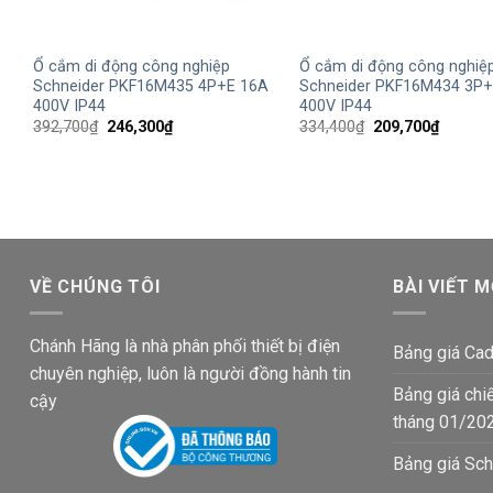
+
+
Ổ cắm di động công nghiệp
Ổ cắm di động công nghiệ
Schneider PKF16M435 4P+E 16A
Schneider PKF16M434 3P+
400V IP44
400V IP44
Giá
Giá
Giá
Giá
392,700
₫
246,300
₫
334,400
₫
209,700
₫
gốc
hiện
gốc
hiện
là:
tại
là:
tại
392,700₫.
là:
334,400₫.
là:
246,300₫.
209,700
VỀ CHÚNG TÔI
BÀI VIẾT M
Chánh Hãng là nhà phân phối thiết bị điện
Bảng giá Cad
chuyên nghiệp, luôn là người đồng hành tin
Bảng giá chi
cậy
tháng 01/20
Bảng giá Sch