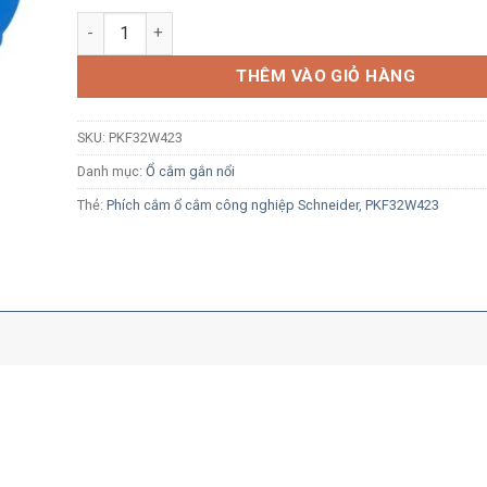
Ổ cắm công nghiệp nổi Schneider PKF32W423 2P+E 32A
THÊM VÀO GIỎ HÀNG
SKU:
PKF32W423
Danh mục:
Ổ cắm gắn nổi
Thẻ:
Phích cắm ổ cắm công nghiệp Schneider
,
PKF32W423