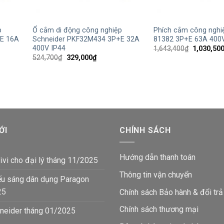
+
+
p
Ổ cắm di động công nghiệp
Phích cắm công nghi
E 16A
Schneider PKF32M434 3P+E 32A
81382 3P+E 63A 400V
400V IP44
Giá
1,643,400
₫
1,030,50
gốc
Giá
Giá
524,700
₫
329,000
₫
là:
gốc
hiện
1,643,400
là:
tại
524,700₫.
là:
₫.
329,000₫.
ỚI
CHÍNH SÁCH
Hướng dẫn thanh toán
ivi cho đại lý tháng 11/2025
Thông tin vận chuyển
ếu sáng dân dụng Paragon
25
Chính sách Bảo hành & đổi trả
Chính sách thương mại
neider tháng 01/2025