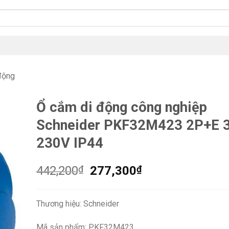
động
Ổ cắm di động công nghiệp
Schneider PKF32M423 2P+E 
230V IP44
Giá
Giá
442,200
₫
277,300
₫
gốc
hiện
là:
tại
Thương hiệu: Schneider
442,200₫.
là:
277,300₫.
Mã sản phẩm: PKF32M423