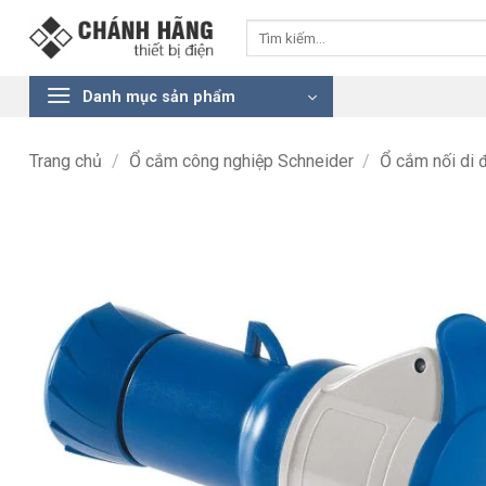
Bỏ
Tìm
qua
kiếm:
nội
dung
Danh mục sản phẩm
Trang chủ
/
Ổ cắm công nghiệp Schneider
/
Ổ cắm nối di 