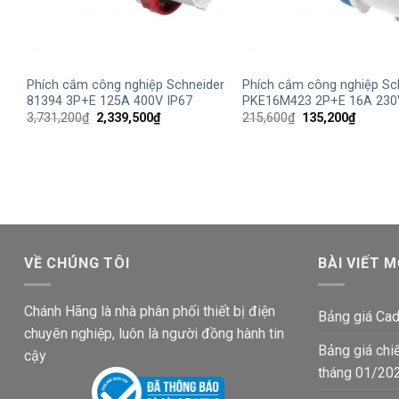
+
+
Phích cắm công nghiệp Schneider
Phích cắm công nghiệp Sc
81394 3P+E 125A 400V IP67
PKE16M423 2P+E 16A 230
Giá
Giá
Giá
Giá
3,731,200
₫
2,339,500
₫
215,600
₫
135,200
₫
gốc
hiện
gốc
hiện
là:
tại
là:
tại
3,731,200₫.
là:
215,600₫.
là:
2,339,500₫.
135,200
VỀ CHÚNG TÔI
BÀI VIẾT M
Chánh Hãng là nhà phân phối thiết bị điện
Bảng giá Cad
chuyên nghiệp, luôn là người đồng hành tin
Bảng giá chi
cậy
tháng 01/20