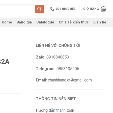
091 8840 853
GIỎ HÀNG
Home
Bảng giá
Catalogue
Chia sẻ kiến thức
Liên hệ
LIÊN HỆ VỚI CHÚNG TÔI
Zalo:
0918840853
32A
Telegram:
0853105206
Email:
chanhhang.ct@gmail.com
THÔNG TIN NÊN BIẾT
Hướng dẫn thanh toán