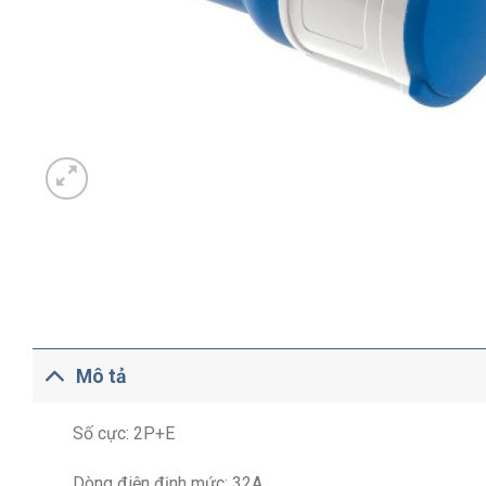
Mô tả
Số cực: 2P+E
Dòng điện định mức: 32A