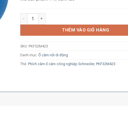
Ổ cắm di động công nghiệp Schneider PKF32M423 2P+E
THÊM VÀO GIỎ HÀNG
SKU:
PKF32M423
Danh mục:
Ổ cắm nối di động
Thẻ:
Phích cắm ổ cắm công nghiệp Schneider
,
PKF32M423