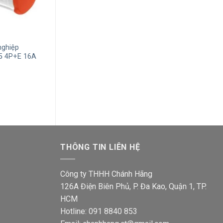
+
+
nghiệp
Ổ cắm di động công nghiệp
Ổ cắm di động 
5 4P+E 16A
Schneider PKF16M434 3P+E 16A
Schneider PKF
400V IP44
400V IP44
á
Giá
Giá
Giá
334,400
₫
209,700
₫
655,600
₫
411,1
ện
gốc
hiện
gốc
i
là:
tại
là:
334,400₫.
là:
655,6
6,300₫.
209,700₫.
THÔNG TIN LIÊN HỆ
Công ty THHH Chánh Hãng
126A Điện Biên Phủ, P. Đa Kao, Quận 1, TP.
HCM
Hotline: 091 8840 853