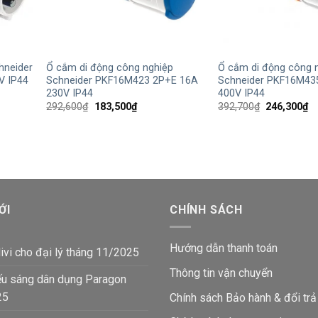
+
+
hneider
Ổ cắm di động công nghiệp
Ổ cắm di động công 
V IP44
Schneider PKF16M423 2P+E 16A
Schneider PKF16M43
230V IP44
400V IP44
Giá
Giá
Giá
Gi
292,600
₫
183,500
₫
392,700
₫
246,300
₫
gốc
hiện
gốc
hi
là:
tại
là:
tạ
₫.
292,600₫.
là:
392,700₫.
là:
183,500₫.
24
ỚI
CHÍNH SÁCH
Hướng dẫn thanh toán
ivi cho đại lý tháng 11/2025
Thông tin vận chuyển
ếu sáng dân dụng Paragon
25
Chính sách Bảo hành & đổi trả