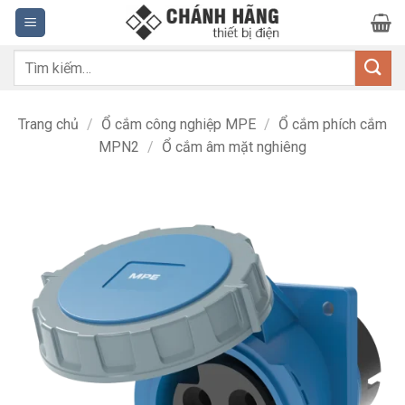
Bỏ
qua
nội
Tìm
dung
kiếm:
Trang chủ
/
Ổ cắm công nghiệp MPE
/
Ổ cắm phích cắm
MPN2
/
Ổ cắm âm mặt nghiêng