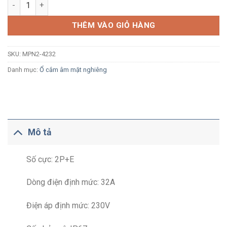
Ổ cắm công nghiệp âm MPE MPN2-4232 32A 2P+E 6H IP67 dạn
THÊM VÀO GIỎ HÀNG
SKU:
MPN2-4232
Danh mục:
Ổ cắm âm mặt nghiêng
Mô tả
Số cực: 2P+E
Dòng điện định mức: 32A
Điện áp định mức: 230V