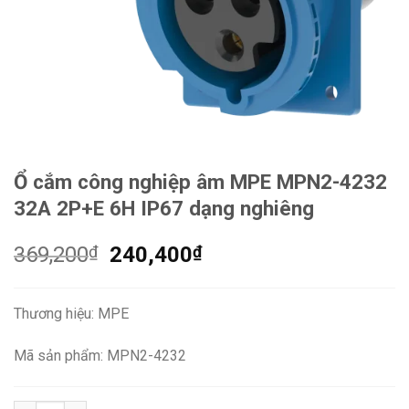
Ổ cắm công nghiệp âm MPE MPN2-4232
32A 2P+E 6H IP67 dạng nghiêng
Giá
Giá
369,200
₫
240,400
₫
gốc
hiện
là:
tại
Thương hiệu: MPE
369,200₫.
là:
240,400₫.
Mã sản phẩm: MPN2-4232