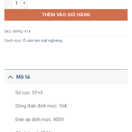
Ổ cắm công nghiệp âm MPE MPN2-414 16A 3P+E 6H IP44 dạng 
THÊM VÀO GIỎ HÀNG
SKU:
MPN2-414
Danh mục:
Ổ cắm âm mặt nghiêng
Mô tả
Số cực: 3P+E
Dòng điện định mức: 16A
Điện áp định mức: 400V