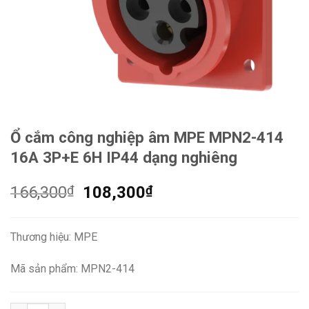
Ổ cắm công nghiệp âm MPE MPN2-414
16A 3P+E 6H IP44 dạng nghiêng
Giá
Giá
166,300
₫
108,300
₫
gốc
hiện
là:
tại
Thương hiệu: MPE
166,300₫.
là:
108,300₫.
Mã sản phẩm: MPN2-414