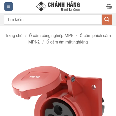
Bỏ
qua
nội
Tìm
dung
kiếm:
Trang chủ
/
Ổ cắm công nghiệp MPE
/
Ổ cắm phích cắm
MPN2
/
Ổ cắm âm mặt nghiêng