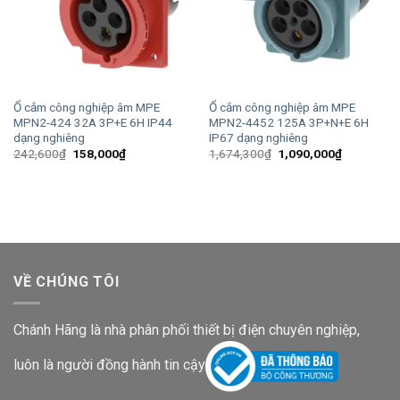
Ổ cắm công nghiệp âm MPE
Ổ cắm công nghiệp âm MPE
MPN2-424 32A 3P+E 6H IP44
MPN2-4452 125A 3P+N+E 6H
dạng nghiêng
IP67 dạng nghiêng
Giá
Giá
Giá
Giá
242,600
₫
158,000
₫
1,674,300
₫
1,090,000
₫
gốc
hiện
gốc
hiện
là:
tại
là:
tại
242,600₫.
là:
1,674,300₫.
là:
158,000₫.
1,090,000
VỀ CHÚNG TÔI
Chánh Hãng là nhà phân phối thiết bị điện chuyên nghiệp,
luôn là người đồng hành tin cậy