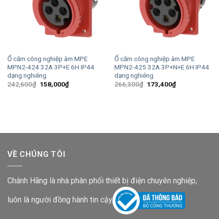
Ổ cắm công nghiệp âm MPE
Ổ cắm công nghiệp âm MPE
MPN2-424 32A 3P+E 6H IP44
MPN2-425 32A 3P+N+E 6H IP44
dạng nghiêng
dạng nghiêng
Giá
Giá
Giá
Giá
242,600
₫
158,000
₫
266,300
₫
173,400
₫
gốc
hiện
gốc
hiện
là:
tại
là:
tại
242,600₫.
là:
266,300₫.
là:
158,000₫.
173,400₫.
VỀ CHÚNG TÔI
Chánh Hãng là nhà phân phối thiết bị điện chuyên nghiệp,
luôn là người đồng hành tin cậy