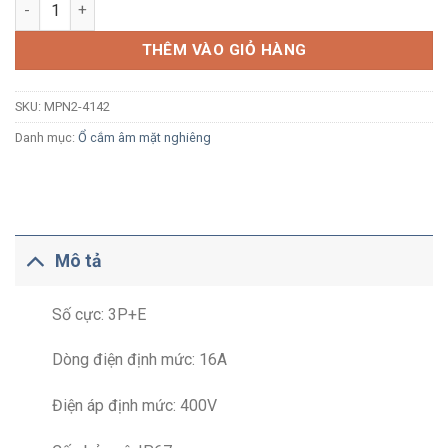
Ổ cắm công nghiệp âm MPE MPN2-4142 16A 3P+E 6H IP67 dạn
THÊM VÀO GIỎ HÀNG
SKU:
MPN2-4142
Danh mục:
Ổ cắm âm mặt nghiêng
Mô tả
Số cực: 3P+E
Dòng điện định mức: 16A
Điện áp định mức: 400V