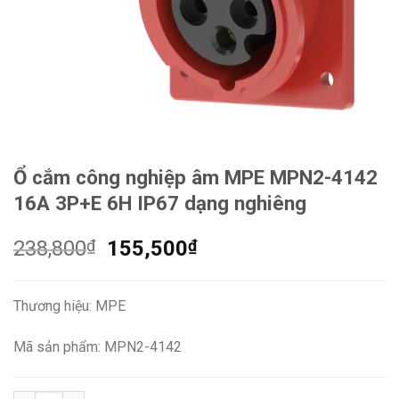
Ổ cắm công nghiệp âm MPE MPN2-4142
16A 3P+E 6H IP67 dạng nghiêng
Giá
Giá
238,800
₫
155,500
₫
gốc
hiện
là:
tại
Thương hiệu: MPE
238,800₫.
là:
155,500₫.
Mã sản phẩm: MPN2-4142