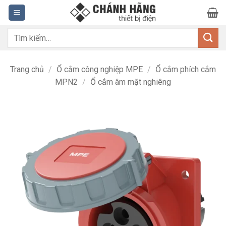
Bỏ
qua
nội
Tìm
dung
kiếm:
Trang chủ
/
Ổ cắm công nghiệp MPE
/
Ổ cắm phích cắm
MPN2
/
Ổ cắm âm mặt nghiêng