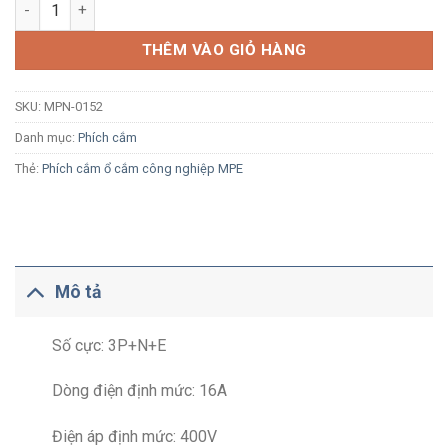
Phích cắm công nghiệp MPE MPN-0152 16A 3P+N+E 6H IP67 số
THÊM VÀO GIỎ HÀNG
SKU:
MPN-0152
Danh mục:
Phích cắm
Thẻ:
Phích cắm ổ cắm công nghiệp MPE
Mô tả
Số cực: 3P+N+E
Dòng điện định mức: 16A
Điện áp định mức: 400V