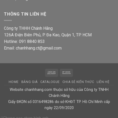
THÔNG TIN LIÊN HỆ
Công ty THHH Chánh Hãng
126A Điện Biên Phủ, P. Đa Kao, Quận 1, TP. HCM
Hotline: 091 8840 853
Email: chanhhang.ct@gmail.com
Cash
Bank
On
Transfer
HOME
BẢNG GIÁ
CATALOGUE
CHIA SẺ KIẾN THỨC
LIÊN HỆ
Delivery
Website chanhhang.com thuộc sở hữu của Công ty TNHH
Chánh Hãng
Giấy ĐKDN số 0316498286 do sở KHĐT TP. Hồ Chí Minh cấp
ngày 22/09/2020