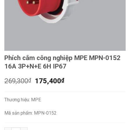
Phích cắm công nghiệp MPE MPN-0152
16A 3P+N+E 6H IP67
Giá
Giá
269,300
₫
175,400
₫
gốc
hiện
là:
tại
Thương hiệu: MPE
269,300₫.
là:
175,400₫.
Mã sản phẩm: MPN-0152