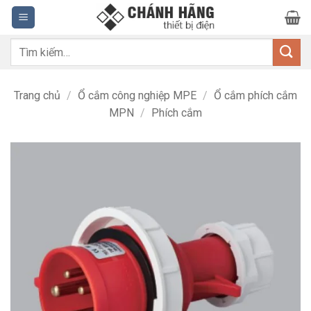
Bỏ
qua
nội
Tìm
dung
kiếm:
Trang chủ
/
Ổ cắm công nghiệp MPE
/
Ổ cắm phích cắm
MPN
/
Phích cắm