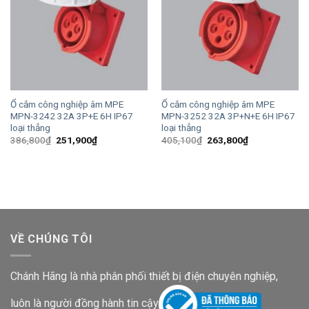
Ổ cắm công nghiệp âm MPE
Ổ cắm công nghiệp âm MPE
MPN-3242 32A 3P+E 6H IP67
MPN-3252 32A 3P+N+E 6H IP67
loại thẳng
loại thẳng
Giá
Giá
Giá
Giá
386,800
₫
251,900
₫
405,100
₫
263,800
₫
gốc
hiện
gốc
hiện
là:
tại
là:
tại
386,800₫.
là:
405,100₫.
là:
251,900₫.
263,800₫.
VỀ CHÚNG TÔI
Chánh Hãng là nhà phân phối thiết bị điện chuyên nghiệp,
luôn là người đồng hành tin cậy