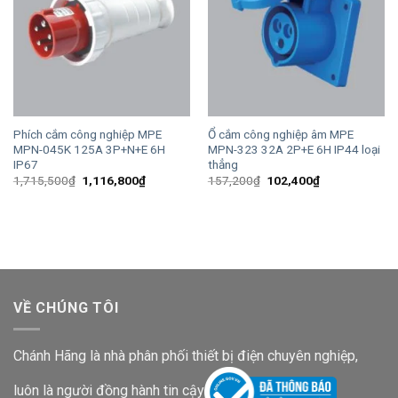
Phích cắm công nghiệp MPE
Ổ cắm công nghiệp âm MPE
MPN-045K 125A 3P+N+E 6H
MPN-323 32A 2P+E 6H IP44 loại
IP67
thẳng
Giá
Giá
Giá
Giá
1,715,500
₫
1,116,800
₫
157,200
₫
102,400
₫
gốc
hiện
gốc
hiện
là:
tại
là:
tại
1,715,500₫.
là:
157,200₫.
là:
1,116,800₫.
102,400₫.
VỀ CHÚNG TÔI
Chánh Hãng là nhà phân phối thiết bị điện chuyên nghiệp,
luôn là người đồng hành tin cậy