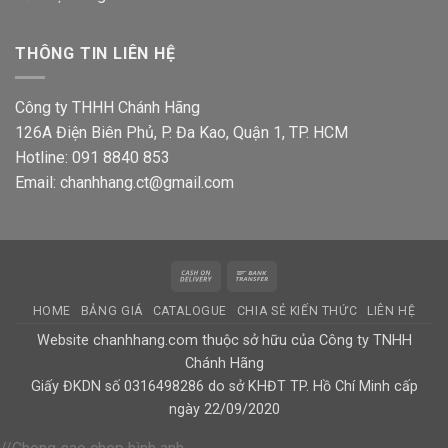
THÔNG TIN LIÊN HỆ
Công ty THHH Chánh Hãng
126A Điện Biên Phủ, P. Đa Kao, Quận 1, TP. HCM
Hotline: 091 8840 853
Email: chanhhang.ct@gmail.com
Cash
Bank
On
Transfer
HOME
BẢNG GIÁ
CATALOGUE
CHIA SẺ KIẾN THỨC
LIÊN HỆ
Delivery
Website chanhhang.com thuộc sở hữu của Công ty TNHH
Chánh Hãng
Giấy ĐKDN số 0316498286 do sở KHĐT TP. Hồ Chí Minh cấp
ngày 22/09/2020