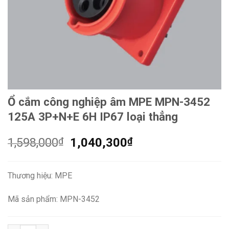
Ổ cắm công nghiệp âm MPE MPN-3452
125A 3P+N+E 6H IP67 loại thẳng
Giá
Giá
1,598,000
₫
1,040,300
₫
gốc
hiện
là:
tại
Thương hiệu: MPE
1,598,000₫.
là:
1,040,300₫.
Mã sản phẩm: MPN-3452