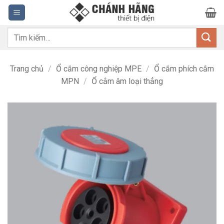
Bỏ
qua
nội
Tìm
dung
kiếm:
Trang chủ
/
Ổ cắm công nghiệp MPE
/
Ổ cắm phích cắm
MPN
/
Ổ cắm âm loại thẳng