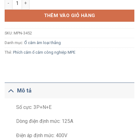
Ổ cắm công nghiệp âm MPE MPN-3452 125A 3P+N+E 6H IP67 lo
THÊM VÀO GIỎ HÀNG
SKU:
MPN-3452
Danh mục:
Ổ cắm âm loại thẳng
Thẻ:
Phích cắm ổ cắm công nghiệp MPE
Mô tả
Số cực: 3P+N+E
Dòng điện định mức: 125A
Điện áp định mức: 400V