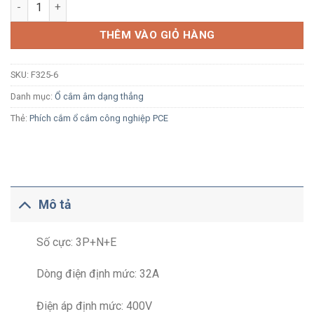
Ổ cắm công nghiệp âm PCE F325-6 32A 5P 400V 6H IP44 dạng 
THÊM VÀO GIỎ HÀNG
SKU:
F325-6
Danh mục:
Ổ cắm âm dạng thẳng
Thẻ:
Phích cắm ổ cắm công nghiệp PCE
Mô tả
Số cực: 3P+N+E
Dòng điện định mức: 32A
Điện áp định mức: 400V