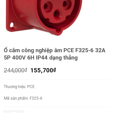
Ổ cắm công nghiệp âm PCE F325-6 32A
5P 400V 6H IP44 dạng thẳng
Giá
Giá
244,000
₫
155,700
₫
gốc
hiện
là:
tại
Thương hiệu: PCE
244,000₫.
là:
155,700₫.
Mã sản phẩm: F325-6