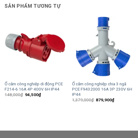
SẢN PHẨM TƯƠNG TỰ
Ổ cắm công nghiệp di động PCE
Ổ cắm công nghiệp chia 3 ngã
F214-6 16A 4P 400V 6H IP44
PCE F9432000 16A 3P 230V 6H
IP44
Giá
Giá
148,000
₫
94,500
₫
gốc
hiện
Giá
Giá
1,379,000
₫
879,900
₫
là:
tại
gốc
hiện
148,000₫.
là:
là:
tại
94,500₫.
1,379,000₫.
là:
879,900₫.