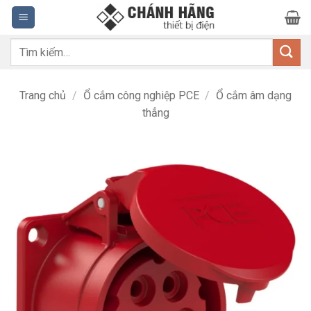
Bỏ
qua
nội
Tìm
dung
kiếm:
Trang chủ
/
Ổ cắm công nghiệp PCE
/
Ổ cắm âm dạng
thẳng