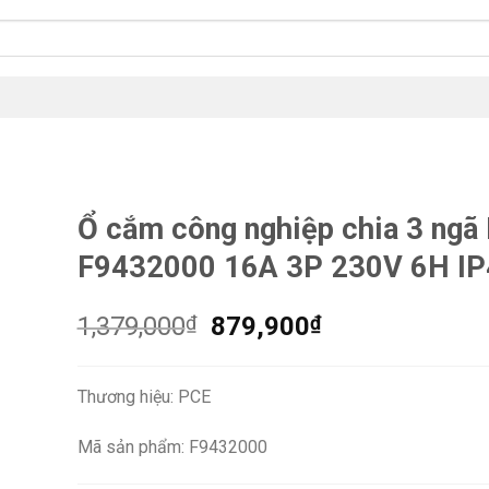
Ổ cắm công nghiệp chia 3 ngã
F9432000 16A 3P 230V 6H IP
Giá
Giá
1,379,000
₫
879,900
₫
gốc
hiện
là:
tại
Thương hiệu: PCE
1,379,000₫.
là:
879,900₫.
Mã sản phẩm: F9432000