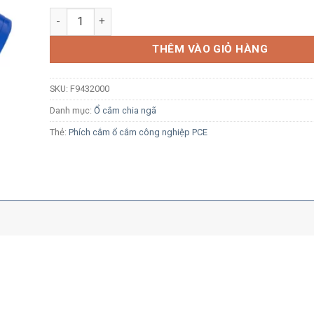
Ổ cắm công nghiệp chia 3 ngã PCE F9432000 16A 3P 23
THÊM VÀO GIỎ HÀNG
SKU:
F9432000
Danh mục:
Ổ cắm chia ngã
Thẻ:
Phích cắm ổ cắm công nghiệp PCE