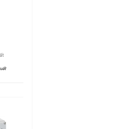
ất
xuất