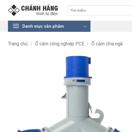
Bỏ
Tìm
qua
kiếm:
nội
dung
Danh mục sản phẩm
Trang chủ
/
Ổ cắm công nghiệp PCE
/
Ổ cắm chia ngã