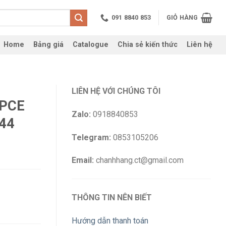
091 8840 853
GIỎ HÀNG
Home
Bảng giá
Catalogue
Chia sẻ kiến thức
Liên hệ
LIÊN HỆ VỚI CHÚNG TÔI
 PCE
Zalo:
0918840853
44
Telegram:
0853105206
Email:
chanhhang.ct@gmail.com
THÔNG TIN NÊN BIẾT
Hướng dẫn thanh toán