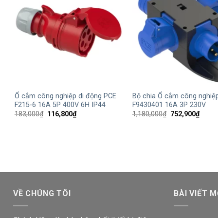
+
+
Ổ cắm công nghiệp di động PCE
Bộ chia Ổ cắm công nghiệ
F215-6 16A 5P 400V 6H IP44
F9430401 16A 3P 230V
Giá
Giá
Giá
Giá
183,000
₫
116,800
₫
1,180,000
₫
752,900
₫
gốc
hiện
gốc
hiện
là:
tại
là:
tại
183,000₫.
là:
1,180,000₫.
là:
116,800₫.
752,9
VỀ CHÚNG TÔI
BÀI VIẾT M