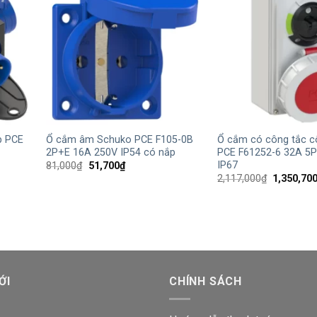
+
+
p PCE
Ổ cắm âm Schuko PCE F105-0B
Ổ cắm có công tắc c
2P+E 16A 250V IP54 có nắp
PCE F61252-6 32A 5P
IP67
Giá
Giá
81,000
₫
51,700
₫
gốc
hiện
Giá
2,117,000
₫
1,350,70
là:
tại
gốc
81,000₫.
là:
là:
00₫.
51,700₫.
2,117,000
ỚI
CHÍNH SÁCH