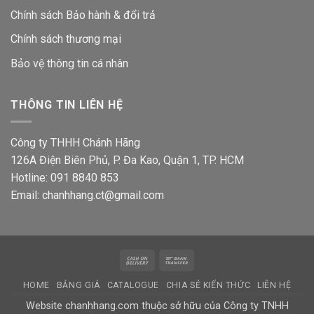
Chính sách Bảo hành & đổi trả
Chính sách thương mại
Bảo vệ thông tin
cá nhân
THÔNG TIN LIÊN HỆ
Công ty THHH Chánh Hãng
126A Điện Biên Phủ, P. Đa Kao, Quận 1, TP. HCM
Hotline: 091 8840 853
Email: chanhhang.ct@gmail.com
Cash
Bank
On
Transfer
HOME
BẢNG GIÁ
CATALOGUE
CHIA SẺ KIẾN THỨC
LIÊN HỆ
Delivery
Website chanhhang.com thuộc sở hữu của Công ty TNHH