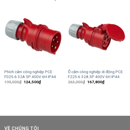
Phích cắm công nghiệp PCE
Ổ cắm công nghiệp di động PCE
F025-6 32A 5P 400V 6H IP44
F225-6 32A 5P 400V 6H IP44
Giá
Giá
Giá
Giá
195,000
₫
124,500
₫
263,000
₫
167,800
₫
gốc
hiện
gốc
hiện
là:
tại
là:
tại
195,000₫.
là:
263,000₫.
là:
124,500₫.
167,800₫.
VỀ CHÚNG TÔI