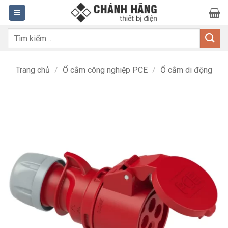
Bỏ
qua
nội
Tìm
dung
kiếm:
Trang chủ
/
Ổ cắm công nghiệp PCE
/
Ổ cắm di động