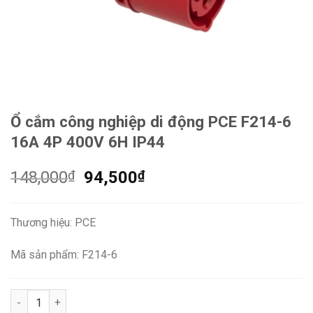
Ổ cắm công nghiệp di động PCE F214-6
16A 4P 400V 6H IP44
Giá
Giá
148,000
₫
94,500
₫
gốc
hiện
là:
tại
Thương hiệu: PCE
148,000₫.
là:
94,500₫.
Mã sản phẩm: F214-6
Ổ cắm công nghiệp di động PCE F214-6 16A 4P 400V 6H IP44 s