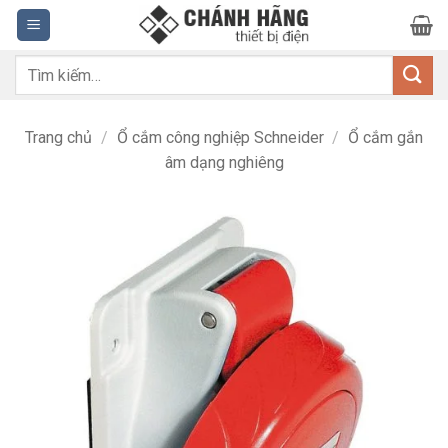
Bỏ
qua
nội
Tìm
dung
kiếm:
Trang chủ
/
Ổ cắm công nghiệp Schneider
/
Ổ cắm gắn
âm dạng nghiêng