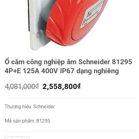
Ổ cắm công nghiệp âm Schneider 81295
4P+E 125A 400V IP67 dạng nghiêng
Giá
Giá
4,081,000
₫
2,558,800
₫
gốc
hiện
là:
tại
Thương hiệu: Schneider
4,081,000₫.
là:
2,558,800₫.
Mã sản phẩm: 81295