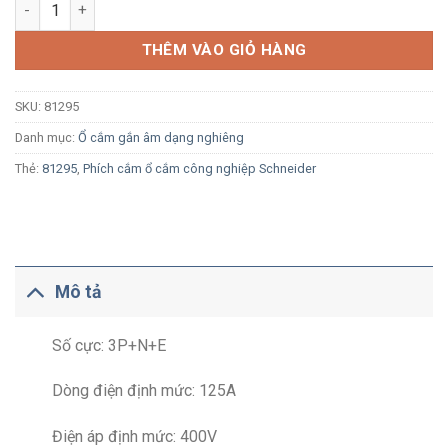
Ổ cắm công nghiệp âm Schneider 81295 4P+E 125A 400V IP67 
THÊM VÀO GIỎ HÀNG
SKU:
81295
Danh mục:
Ổ cắm gắn âm dạng nghiêng
Thẻ:
81295
,
Phích cắm ổ cắm công nghiệp Schneider
Mô tả
Số cực: 3P+N+E
Dòng điện định mức: 125A
Điện áp định mức: 400V