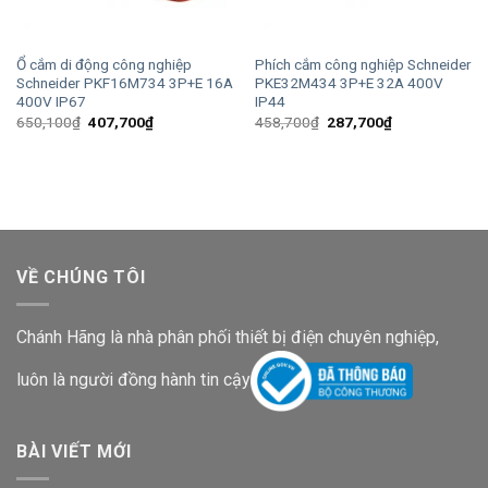
Ổ cắm di động công nghiệp
Phích cắm công nghiệp Schneider
Schneider PKF16M734 3P+E 16A
PKE32M434 3P+E 32A 400V
400V IP67
IP44
Giá
Giá
Giá
Giá
650,100
₫
407,700
₫
458,700
₫
287,700
₫
gốc
hiện
gốc
hiện
là:
tại
là:
tại
650,100₫.
là:
458,700₫.
là:
407,700₫.
287,700₫.
VỀ CHÚNG TÔI
Chánh Hãng là nhà phân phối thiết bị điện chuyên nghiệp,
luôn là người đồng hành tin cậy
BÀI VIẾT MỚI