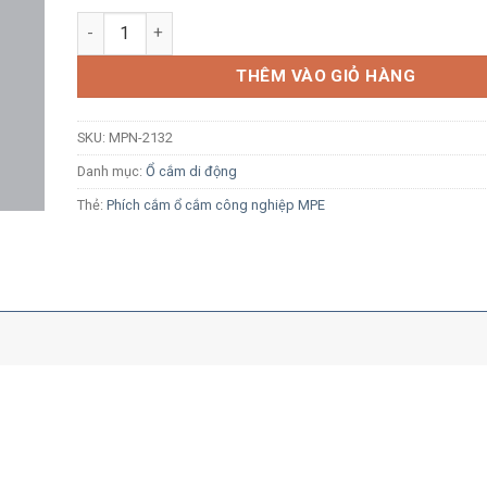
Ổ cắm công nghiệp di dộng MPE MPN-2132 16A 2P+E 6
THÊM VÀO GIỎ HÀNG
SKU:
MPN-2132
Danh mục:
Ổ cắm di động
Thẻ:
Phích cắm ổ cắm công nghiệp MPE