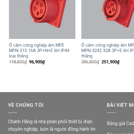
+
+
Ổ cắm công nghiệp âm MPE
Ổ cắm công nghiệp âm M
MPN-315 16A 3P+N+E 6H IP44
MPN-3242 32A 3P+E 6H IP6
loại thẳng
thẳng
Giá
Giá
Giá
Giá
148,800
₫
96,900
₫
386,800
₫
251,900
₫
gốc
hiện
gốc
hiện
là:
tại
là:
tại
148,800₫.
là:
386,800₫.
là:
96,900₫.
251,900
VỀ CHÚNG TÔI
BÀI VIẾT M
Chánh Hãng là nhà phân phối thiết bị điện
Bảng giá Cad
chuyên nghiệp, luôn là người đồng hành tin