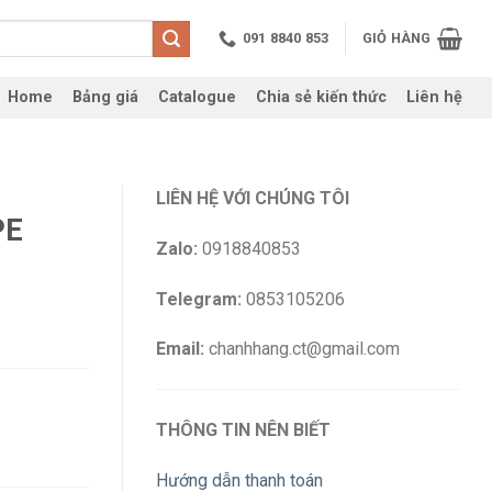
091 8840 853
GIỎ HÀNG
Home
Bảng giá
Catalogue
Chia sẻ kiến thức
Liên hệ
LIÊN HỆ VỚI CHÚNG TÔI
PE
Zalo:
0918840853
Telegram:
0853105206
Email:
chanhhang.ct@gmail.com
THÔNG TIN NÊN BIẾT
Hướng dẫn thanh toán