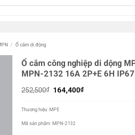
 MPN
/
Ổ cắm di động
Ổ cắm công nghiệp di dộng M
MPN-2132 16A 2P+E 6H IP67
Giá
Giá
252,500
₫
164,400
₫
gốc
hiện
là:
tại
Thương hiệu: MPE
252,500₫.
là:
164,400₫.
Mã sản phẩm: MPN-2132