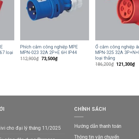
+
+
PE
Phích cắm công nghiệp MPE
Ổ cắm công nghiệp 
7 loại
MPN-023 32A 2P+E 6H IP44
MPN-325 32A 3P+N+E
loại thẳng
Giá
Giá
112,900
₫
73,500
₫
gốc
hiện
Giá
Gi
186,200
₫
121,300
₫
là:
tại
gốc
hi
112,900₫.
là:
là:
tạ
73,500₫.
186,200₫.
là:
₫.
12
ỚI
CHÍNH SÁCH
Hướng dẫn thanh toán
ivi cho đại lý tháng 11/2025
Thông tin vận chuyển