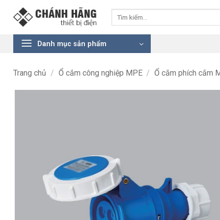
Bỏ
Tìm
qua
kiếm:
nội
dung
Danh mục sản phẩm
Trang chủ
/
Ổ cắm công nghiệp MPE
/
Ổ cắm phích cắm