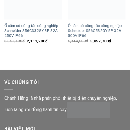
Ổ cắm có công tắc công nghiệp
Ổ cắm có công tắc công nghiệp
Schneider S56C332GY 3P 32A
Schneider S56C532GY 5P 32A
250V IP66
500V IP66
Giá
Giá
Giá
Giá
3,367,100
₫
2,111,200
₫
6,144,600
₫
3,852,700
₫
gốc
hiện
gốc
hiện
là:
tại
là:
tại
3,367,100₫.
là:
6,144,600₫.
là:
2,111,200₫.
3,852,700
VỀ CHÚNG TÔI
Chánh Hãng là nhà phân phối thiết bị điện chuyên nghiệp,
luôn là người đồng hành tin cậy
BÀI VIẾT MỚI