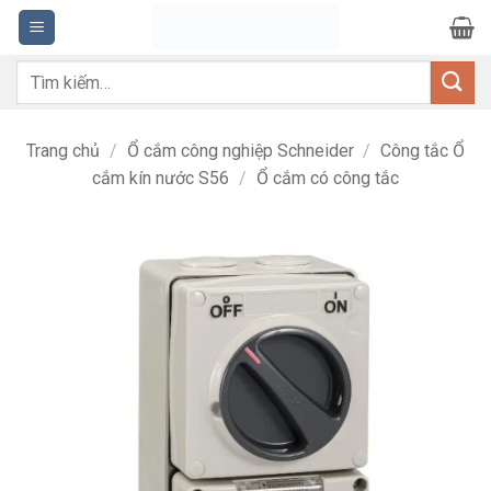
Bỏ
qua
nội
Tìm
dung
kiếm:
Trang chủ
/
Ổ cắm công nghiệp Schneider
/
Công tắc Ổ
cắm kín nước S56
/
Ổ cắm có công tắc