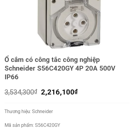
Ổ cắm có công tắc công nghiệp
Schneider S56C420GY 4P 20A 500V
IP66
Giá
Giá
3,534,300
₫
2,216,100
₫
gốc
hiện
là:
tại
Thương hiệu: Schneider
3,534,300₫.
là:
2,216,100₫.
Mã sản phẩm: S56C420GY