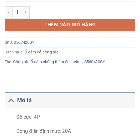
Ổ cắm có công tắc công nghiệp Schneider S56C420GY 4P 20A 5
THÊM VÀO GIỎ HÀNG
SKU:
S56C420GY
Danh mục:
Ổ cắm có công tắc
Thẻ:
Công tắc Ổ cắm chống thấm Schneider
,
S56C420GY
Mô tả
Số cực: 4P
Dòng điện định mức: 20A