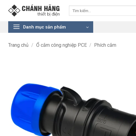
Bỏ
Tìm
qua
kiếm:
nội
dung
Danh mục sản phẩm
Trang chủ
/
Ổ cắm công nghiệp PCE
/
Phích cắm