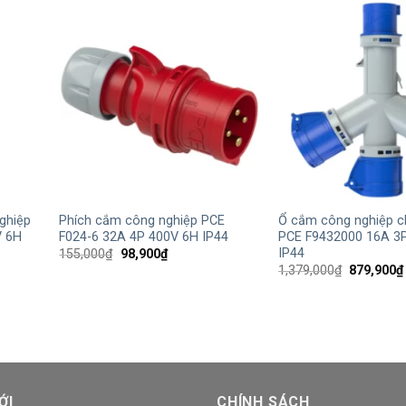
+
+
ghiệp
Phích cắm công nghiệp PCE
Ổ cắm công nghiệp c
V 6H
F024-6 32A 4P 400V 6H IP44
PCE F9432000 16A 3
IP44
Giá
Giá
155,000
₫
98,900
₫
gốc
hiện
Giá
1,379,000
₫
879,900
₫
là:
tại
gốc
155,000₫.
là:
là:
98,900₫.
1,379,000
3,300₫.
ỚI
CHÍNH SÁCH