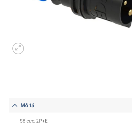
Mô tả
Số cực: 2P+E