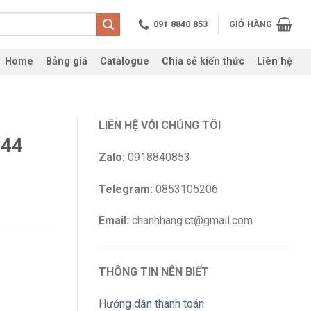
091 8840 853
GIỎ HÀNG
Home
Bảng giá
Catalogue
Chia sẻ kiến thức
Liên hệ
LIÊN HỆ VỚI CHÚNG TÔI
P44
Zalo:
0918840853
Telegram:
0853105206
Email:
chanhhang.ct@gmail.com
THÔNG TIN NÊN BIẾT
Hướng dẫn thanh toán