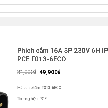
Phích cắm 16A 3P 230V 6H I
PCE F013-6ECO
Giá
Giá
81,000
₫
49,900
₫
gốc
hiện
là:
tại
Mã sản phẩm: F013-6ECO
81,000₫.
là:
49,900₫.
Thương hiệu: PCE