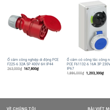
+
+
Ổ cắm công nghiệp di động PCE
Ổ cắm có công tắc công n
F225-6 32A 5P 400V 6H IP44
PCE F61132-6 16A 3P 230
IP67
Giá
Giá
263,000
₫
167,800
₫
gốc
hiện
Giá
Giá
1,886,000
₫
1,203,300
₫
là:
tại
gốc
hiện
263,000₫.
là:
là:
tại
167,800₫.
1,886,000₫.
là:
1,20
VỀ CHÚNG TÔI
BÀI VIẾT M