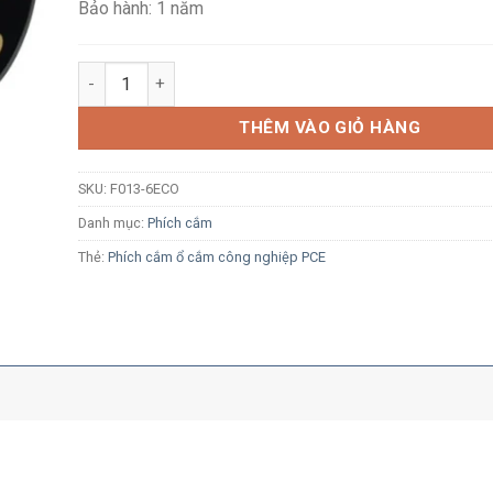
Bảo hành: 1 năm
Phích cắm 16A 3P 230V 6H IP44 PCE F013-6ECO số lượ
THÊM VÀO GIỎ HÀNG
SKU:
F013-6ECO
Danh mục:
Phích cắm
Thẻ:
Phích cắm ổ cắm công nghiệp PCE