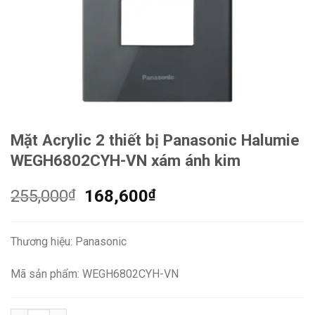
Mặt Acrylic 2 thiết bị Panasonic Halumie
WEGH6802CYH-VN xám ánh kim
Giá
Giá
255,000
₫
168,600
₫
gốc
hiện
là:
tại
Thương hiệu: Panasonic
255,000₫.
là:
168,600₫.
Mã sản phẩm: WEGH6802CYH-VN