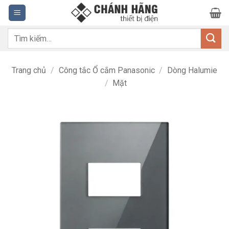
Bỏ
qua
nội
Tìm
dung
kiếm:
Trang chủ
/
Công tắc Ổ cắm Panasonic
/
Dòng Halumie
/
Mặt