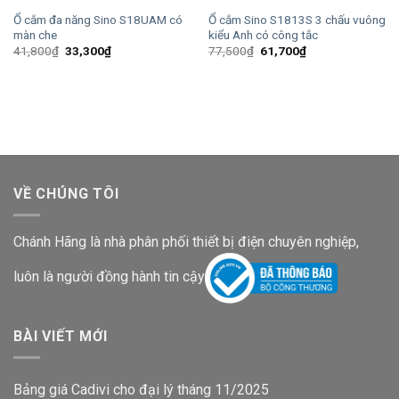
Ổ cắm đa năng Sino S18UAM có
Ổ cắm Sino S1813S 3 chấu vuông
màn che
kiểu Anh có công tắc
Giá
Giá
Giá
Giá
41,800
₫
33,300
₫
77,500
₫
61,700
₫
gốc
hiện
gốc
hiện
là:
tại
là:
tại
41,800₫.
là:
77,500₫.
là:
33,300₫.
61,700₫.
VỀ CHÚNG TÔI
Chánh Hãng là nhà phân phối thiết bị điện chuyên nghiệp,
luôn là người đồng hành tin cậy
BÀI VIẾT MỚI
Bảng giá Cadivi cho đại lý tháng 11/2025