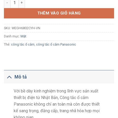
Mặt Acrylic 2 thiết bị Panasonic Halumie WEGH6802CYH-VN xá
THÊM VÀO GIỎ HÀNG
SKU:
WEGH6802CYH-VN
Danh mục:
Mặt
Thẻ:
công tắc ổ cắm
,
công tắc ổ cắm Panasonic
Mô tả
Với bề dày kinh nghiệm trong lĩnh vực sản xuất
thiết bị điện từ Nhật Bản, Công tắc ổ cắm
Panasonic không chỉ an toàn mà còn được thiết
kế sang trọng, đằng cấp, trang nhã hòa hợp mọi
không gian