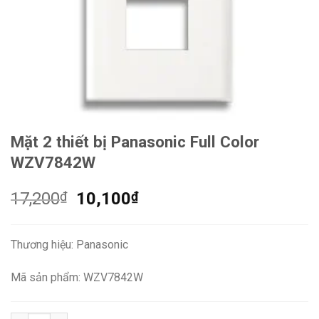
Mặt 2 thiết bị Panasonic Full Color
WZV7842W
Giá
Giá
17,200
₫
10,100
₫
gốc
hiện
là:
tại
Thương hiệu: Panasonic
17,200₫.
là:
10,100₫.
Mã sản phẩm: WZV7842W