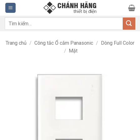
Bỏ
qua
nội
Tìm
dung
kiếm:
Trang chủ
/
Công tắc Ổ cắm Panasonic
/
Dòng Full Color
/
Mặt