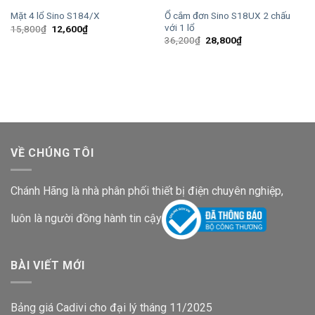
Ổ cắm đơn Sino S18UX 2 chấu
Mặt 4 lổ Sino S184/X
với 1 lổ
Giá
Giá
15,800
₫
12,600
₫
gốc
hiện
Giá
Giá
36,200
₫
28,800
₫
là:
tại
gốc
hiện
15,800₫.
là:
là:
tại
12,600₫.
36,200₫.
là:
28,800₫.
VỀ CHÚNG TÔI
Chánh Hãng là nhà phân phối thiết bị điện chuyên nghiệp,
luôn là người đồng hành tin cậy
BÀI VIẾT MỚI
Bảng giá Cadivi cho đại lý tháng 11/2025