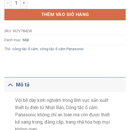
Mặt 2 thiết bị Panasonic Full Color WZV7842W số lượng
THÊM VÀO GIỎ HÀNG
SKU:
WZV7842W
Danh mục:
Mặt
Thẻ:
công tắc ổ cắm
,
công tắc ổ cắm Panasonic
Mô tả
Với bề dày kinh nghiệm trong lĩnh vực sản xuất
thiết bị điện từ Nhật Bản, Công tắc ổ cắm
Panasonic không chỉ an toàn mà còn được thiết
kế sang trọng, đằng cấp, trang nhã hòa hợp mọi
không gian