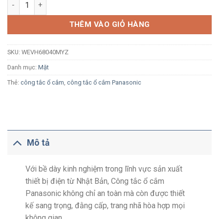
Mặt 4 thiết bị Panasonic Halumie WEVH68040MYZ vàng ánh ki
THÊM VÀO GIỎ HÀNG
SKU:
WEVH68040MYZ
Danh mục:
Mặt
Thẻ:
công tắc ổ cắm
,
công tắc ổ cắm Panasonic
Mô tả
Với bề dày kinh nghiệm trong lĩnh vực sản xuất
thiết bị điện từ Nhật Bản, Công tắc ổ cắm
Panasonic không chỉ an toàn mà còn được thiết
kế sang trọng, đằng cấp, trang nhã hòa hợp mọi
không gian