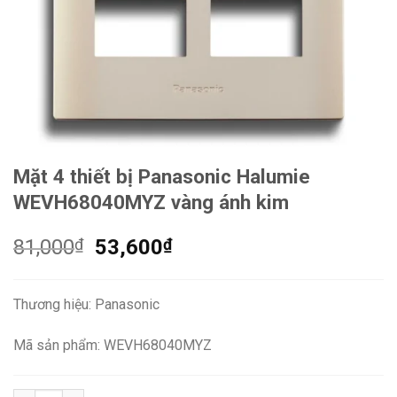
Mặt 4 thiết bị Panasonic Halumie
WEVH68040MYZ vàng ánh kim
Giá
Giá
81,000
₫
53,600
₫
gốc
hiện
là:
tại
Thương hiệu: Panasonic
81,000₫.
là:
53,600₫.
Mã sản phẩm: WEVH68040MYZ