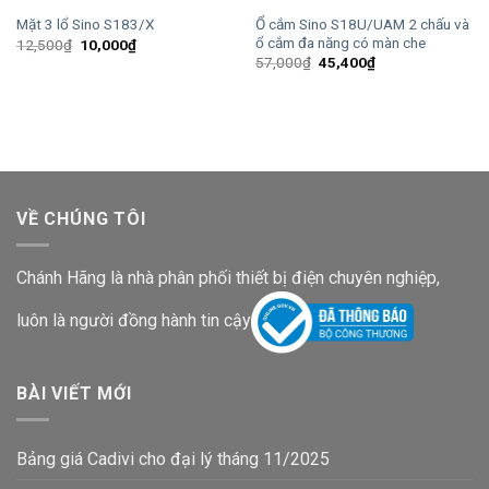
Ổ cắm Sino S18U/UAM 2 chấu và
Mặt 3 lổ Sino S183/X
ổ cắm đa năng có màn che
Giá
Giá
12,500
₫
10,000
₫
gốc
hiện
Giá
Giá
57,000
₫
45,400
₫
là:
tại
gốc
hiện
12,500₫.
là:
là:
tại
10,000₫.
57,000₫.
là:
45,400₫.
VỀ CHÚNG TÔI
Chánh Hãng là nhà phân phối thiết bị điện chuyên nghiệp,
luôn là người đồng hành tin cậy
BÀI VIẾT MỚI
Bảng giá Cadivi cho đại lý tháng 11/2025