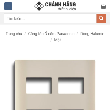
Bỏ
qua
nội
Tìm
dung
kiếm:
Trang chủ
/
Công tắc Ổ cắm Panasonic
/
Dòng Halumie
/
Mặt