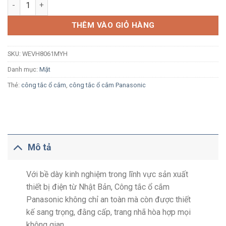
Mặt HB Panasonic Halumie WEVH8061MYH xám ánh kim số lượ
THÊM VÀO GIỎ HÀNG
SKU:
WEVH8061MYH
Danh mục:
Mặt
Thẻ:
công tắc ổ cắm
,
công tắc ổ cắm Panasonic
Mô tả
Với bề dày kinh nghiệm trong lĩnh vực sản xuất
thiết bị điện từ Nhật Bản, Công tắc ổ cắm
Panasonic không chỉ an toàn mà còn được thiết
kế sang trọng, đằng cấp, trang nhã hòa hợp mọi
không gian