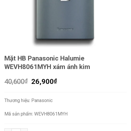
Mặt HB Panasonic Halumie
WEVH8061MYH xám ánh kim
Giá
Giá
40,600
₫
26,900
₫
gốc
hiện
là:
tại
Thương hiệu: Panasonic
40,600₫.
là:
26,900₫.
Mã sản phẩm: WEVH8061MYH