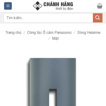
Bỏ
qua
nội
Tìm
dung
kiếm:
Trang chủ
/
Công tắc Ổ cắm Panasonic
/
Dòng Halumie
/
Mặt