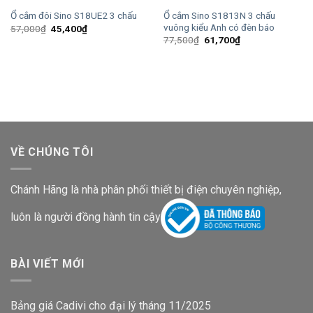
Ổ cắm Sino S1813N 3 chấu
Ổ cắm đôi Sino S18UE2 3 chấu
vuông kiểu Anh có đèn báo
Giá
Giá
57,000
₫
45,400
₫
gốc
hiện
Giá
Giá
77,500
₫
61,700
₫
là:
tại
gốc
hiện
57,000₫.
là:
là:
tại
45,400₫.
77,500₫.
là:
61,700₫.
VỀ CHÚNG TÔI
Chánh Hãng là nhà phân phối thiết bị điện chuyên nghiệp,
luôn là người đồng hành tin cậy
BÀI VIẾT MỚI
Bảng giá Cadivi cho đại lý tháng 11/2025