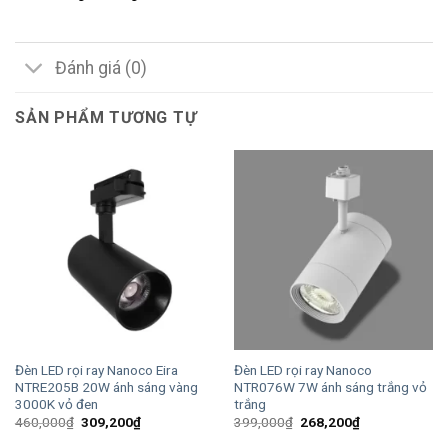
Đánh giá (0)
SẢN PHẨM TƯƠNG TỰ
Đèn LED rọi ray Nanoco Eira
Đèn LED rọi ray Nanoco
NTRE205B 20W ánh sáng vàng
NTR076W 7W ánh sáng trắng vỏ
3000K vỏ đen
trắng
Giá
Giá
Giá
Giá
460,000
₫
309,200
₫
399,000
₫
268,200
₫
gốc
hiện
gốc
hiện
là:
tại
là:
tại