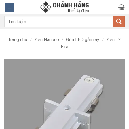
Bỏ
qua
nội
Tìm
dung
kiếm:
Trang chủ
/
Đèn Nanoco
/
Đèn LED gắn ray
/
Đèn T2
Eira