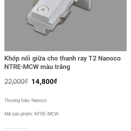
Khớp nối giữa cho thanh ray T2 Nanoco
NTRE-MCW màu trắng
Giá
Giá
22,000
₫
14,800
₫
gốc
hiện
là:
tại
Thương hiệu: Nanoco
22,000₫.
là:
14,800₫.
Mã sản phẩm: NTRE-MCW