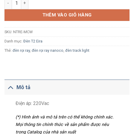
Khớp nối giữa cho thanh ray T2 Nanoco NTRE-MCW màu trắng 
THÊM VÀO GIỎ HÀNG
SKU:
NTRE-MCW
Danh mục:
Đèn T2 Eira
Thẻ:
đèn rọi ray
,
đèn rọi ray nanoco
,
đèn track light
Mô tả
Điện áp: 220Vac
(*) Hình ảnh và mô tả trên có thể không chính xác.
Mọi thông tin chính thức về sản phẩm được nêu
trong Catalog của nhà sản xuất