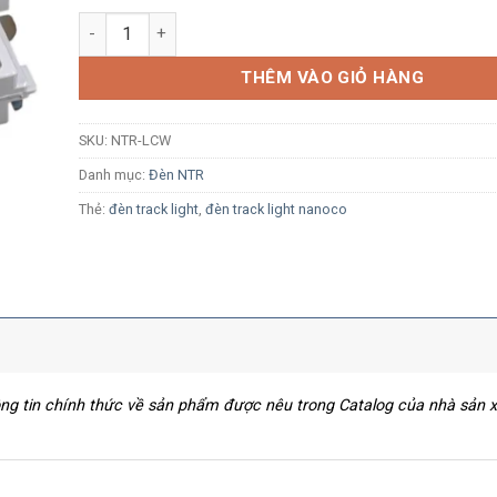
Khớp nối chữ L thanh ray loại H Nanoco NTR-LCW màu 
THÊM VÀO GIỎ HÀNG
SKU:
NTR-LCW
Danh mục:
Đèn NTR
Thẻ:
đèn track light
,
đèn track light nanoco
hông tin chính thức về sản phẩm được nêu trong Catalog của nhà sản 