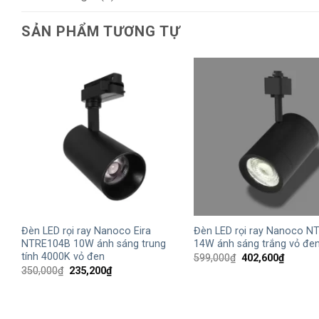
SẢN PHẨM TƯƠNG TỰ
+
+
Đèn LED rọi ray Nanoco Eira
Đèn LED rọi ray Nanoco N
NTRE104B 10W ánh sáng trung
14W ánh sáng trắng vỏ đe
tính 4000K vỏ đen
Giá
Giá
599,000
₫
402,600
₫
gốc
hiện
Giá
Giá
350,000
₫
235,200
₫
là:
tại
gốc
hiện
599,000₫.
là:
là:
tại
402,600
350,000₫.
là:
235,200₫.