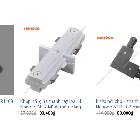
+
+
TR146B
Khớp nối giữa thanh ray loại H
Khớp nối chữ L thanh 
n
Nanoco NTR-MCW màu trắng
Nanoco NTR-LCB mà
Giá
Giá
Giá
Giá
57,000
₫
38,400
₫
119,000
₫
80,000
₫
gốc
hiện
gốc
hiệ
là:
tại
là:
tại
57,000₫.
là:
119,000₫.
là:
₫.
38,400₫.
80,