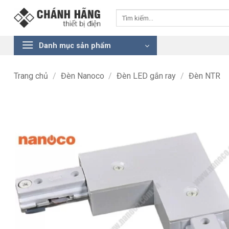
Bỏ
Tìm
qua
kiếm:
nội
dung
Danh mục sản phẩm
Trang chủ
/
Đèn Nanoco
/
Đèn LED gắn ray
/
Đèn NTR