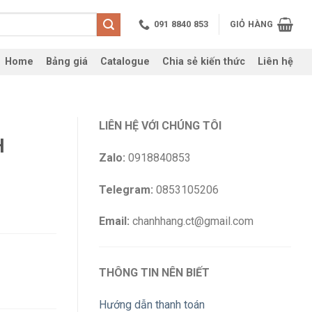
091 8840 853
GIỎ HÀNG
Home
Bảng giá
Catalogue
Chia sẻ kiến thức
Liên hệ
LIÊN HỆ VỚI CHÚNG TÔI
H
Zalo:
0918840853
Telegram:
0853105206
Email:
chanhhang.ct@gmail.com
THÔNG TIN NÊN BIẾT
Hướng dẫn thanh toán