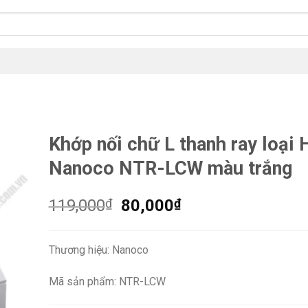
Khớp nối chữ L thanh ray loại 
Nanoco NTR-LCW màu trắng
Giá
Giá
119,000
₫
80,000
₫
gốc
hiện
là:
tại
Thương hiệu: Nanoco
119,000₫.
là:
80,000₫.
Mã sản phẩm: NTR-LCW