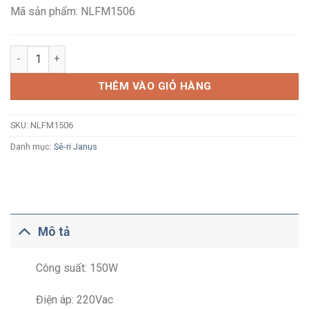
1,001,300₫.
Mã sản phẩm: NLFM1506
Đèn pha LED Nanoco Janus NLFM1506 150W ánh sáng trắng 65
THÊM VÀO GIỎ HÀNG
SKU:
NLFM1506
Danh mục:
Sê-ri Janus
Mô tả
Công suất: 150W
Điện áp: 220Vac