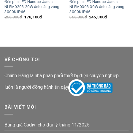
Đèn pha LED Nanoco Janus
Đèn pha LED Nanoco Janus
NLFM0203 20W ánh sáng vàng
NLFM0303 30W ánh sáng vàng
3000K IP66
3000K IP66
Giá
Giá
Giá
Giá
265,000
₫
178,100
₫
365,000
₫
245,300
₫
gốc
hiện
gốc
hiện
là:
tại
là:
tại
265,000₫.
là:
365,000₫.
là:
178,100₫.
245,300₫.
VỀ CHÚNG TÔI
Chánh Hãng là nhà phân phối thiết bị điện chuyên nghiệp,
luôn là người đồng hành tin cậy
BÀI VIẾT MỚI
Bảng giá Cadivi cho đại lý tháng 11/2025