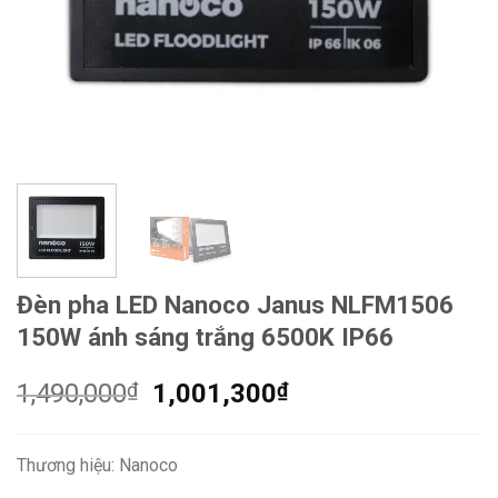
Đèn pha LED Nanoco Janus NLFM1506
150W ánh sáng trắng 6500K IP66
Giá
Giá
1,490,000
₫
1,001,300
₫
gốc
hiện
là:
tại
Thương hiệu: Nanoco
1,490,000₫.
là: