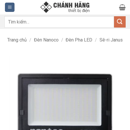
Bỏ
qua
nội
Tìm
dung
kiếm:
Trang chủ
/
Đèn Nanoco
/
Đèn Pha LED
/
Sê-ri Janus