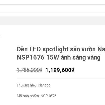
t
Đèn LED spotlight sân vườn N
NSP1676 15W ánh sáng vàng
Giá
Giá
1,785,000
₫
1,199,600
₫
gốc
hiện
là:
tại
Thương hiệu: Nanoco
1,785,000₫.
là:
1,199,600₫.
Mã sản phẩm: NSP1676