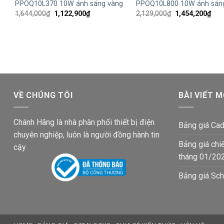
PPOQ10L370 10W ánh sáng vàng
PPOQ10L800 10W ánh sán
Giá
Giá
Giá
Giá
1,644,000
₫
1,122,900
₫
2,129,000
₫
1,454,200
₫
gốc
hiện
gốc
hiện
là:
tại
là:
tại
1,644,000₫.
là:
2,129,000₫.
là:
1,122,900₫.
1,45
VỀ CHÚNG TÔI
BÀI VIẾT M
Chánh Hãng là nhà phân phối thiết bị điện
Bảng giá Cad
chuyên nghiệp, luôn là người đồng hành tin
Bảng giá chi
cậy
tháng 01/20
Bảng giá Sch