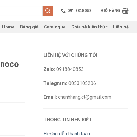
091 8840 853
GIỎ HÀNG
Home
Bảng giá
Catalogue
Chia sẻ kiến thức
Liên hệ
LIÊN HỆ VỚI CHÚNG TÔI
anoco
Zalo:
0918840853
Telegram:
0853105206
Email:
chanhhang.ct@gmail.com
THÔNG TIN NÊN BIẾT
Hướng dẫn thanh toán