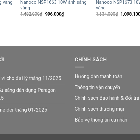
g vàng
Nanoco NSP1663 10W ánh sáng
Nanoco NSP1673 10
vàng
vàng
Giá
Giá
Giá
1,482,000
₫
996,000
₫
1,634,000
₫
1,098,10
gốc
hiện
gốc
là:
tại
là:
4,200₫.
1,482,000₫.
là:
1,634,000
996,000₫.
ỚI
CHÍNH SÁCH
Hướng dẫn thanh toán
ivi cho đại lý tháng 11/2025
Thông tin vận chuyển
ếu sáng dân dụng Paragon
25
Chính sách Bảo hành & đổi trả
Chính sách thương mại
neider tháng 01/2025
Bảo vệ thông tin
cá nhân