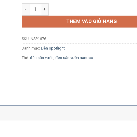
Đèn LED spotlight sân vườn Nanoco NSP1676 15W ánh 
THÊM VÀO GIỎ HÀNG
SKU:
NSP1676
Danh mục:
Đèn spotlight
Thẻ:
đèn sân vườn
,
đèn sân vườn nanoco