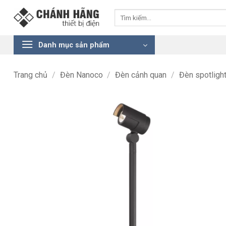
Bỏ
Tìm
qua
kiếm:
nội
dung
Danh mục sản phẩm
Trang chủ
/
Đèn Nanoco
/
Đèn cảnh quan
/
Đèn spotligh