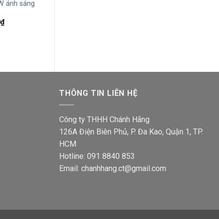
W ánh sáng
PPOP10L 10W ánh sáng vàng
PPOS10L400 10
Giá
Giá
Giá
2,661,000
₫
1,817,500
₫
1,706,000
₫
1,1
gốc
hiện
gốc
Giá
0
₫
là:
tại
là:
hiện
2,661,000₫.
là:
1,70
tại
1,817,500₫.
₫.
là:
1,098,100₫.
THÔNG TIN LIÊN HỆ
Công ty THHH Chánh Hãng
126A Điện Biên Phủ, P. Đa Kao, Quận 1, TP.
HCM
Hotline: 091 8840 853
Email: chanhhang.ct@gmail.com