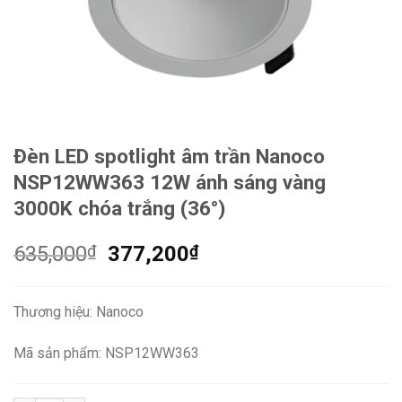
Đèn LED spotlight âm trần Nanoco
NSP12WW363 12W ánh sáng vàng
3000K chóa trắng (36°)
Giá
Giá
635,000
₫
377,200
₫
gốc
hiện
là:
tại
Thương hiệu: Nanoco
635,000₫.
là:
377,200₫.
Mã sản phẩm: NSP12WW363