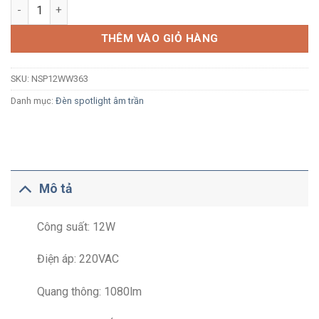
Đèn LED spotlight âm trần Nanoco NSP12WW363 12W ánh sáng 
THÊM VÀO GIỎ HÀNG
SKU:
NSP12WW363
Danh mục:
Đèn spotlight âm trần
Mô tả
Công suất: 12W
Điện áp: 220VAC
Quang thông: 1080lm