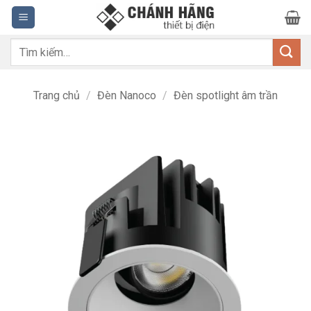
Bỏ
qua
nội
Tìm
dung
kiếm:
Trang chủ
/
Đèn Nanoco
/
Đèn spotlight âm trần